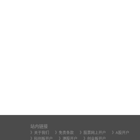
站内链接
》关于我们
》免责条款
》股票网上开户
》A股开户
》科创板开户
》港股开户
》创业板开户