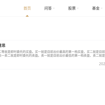
首页
问答
股票
基金
意思
二等就是即时委托的买盘。买一就是目前出价最高的第一档买盘，买二就是目前
卖一卖二就是即时委托的卖盘。卖一就是目前出价最低的第一档卖盘，卖二就是
推。
202