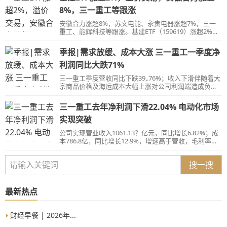
8%，三一重工等跟涨
安徽合力涨超8%，苏文电能、永贵电器涨超7%，三一
重工、能辉科技等跟涨。基建ETF（159619）涨超2%，
盘中溢价交易。
季报|需求放缓、成本大涨 三一重工一季度净
利润同比大跌71%
三一重工季度营收同比下跌39,.76%；收入下滑伴随着大
宗商品价格及海运成本大幅上涨对公司利润端造成负面
影响。
三一重工去年净利润下滑22.04% 电动化市场
实现突破
公司实现营业收入1061.13？亿元，同比增长6.82%；成
本786.8亿，同比增长12.9%，增速高于营收，毛利率下
降4.2%。
搜一搜
最新热点
财经早餐 | 2026年...