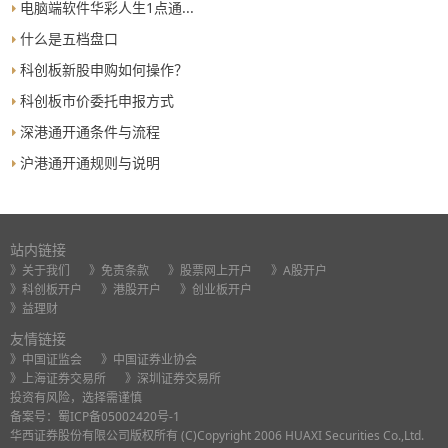
电脑端软件华彩人生1点通...
什么是五档盘口
科创板新股申购如何操作？
科创板市价委托申报方式
深港通开通条件与流程
沪港通开通规则与说明
站内链接
》关于我们
》免责条款
》股票网上开户
》A股开户
》科创板开户
》港股开户
》创业板开户
》益理财
友情链接
》中国证监会
》中国证券业协会
》上海证券交易所
》深圳证券交易所
投资有风险，选择需谨慎
备案号：
蜀ICP备05002420号-1
华西证券股份有限公司版权所有 (C)Copyright 2006 HUAXI Securities Co.,Ltd.