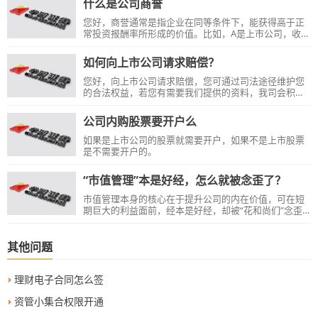
什么是公司商誉
级国家级国际贸易综合改革试验区,全国18个改革开放典
型地区之一，中国县级城市十大活力城市。截止到
您好，商誉通常是指企业在同等条件下，能获得高于正
2019.12.12义乌A股上市公司有5个....
常投资报酬率所形成的价值。比如，A是上市公司，收购
一个创业公司B，B的净资产2亿，但A花了5亿收购，那
么多花的3亿元就是商誉。
如何向上市公司请求赔偿？
您好，向上市公司请求赔偿，您可通过司法途径维护您
的合法权益，若您有需要我们提供的资料，我司会积极
配合。
公司内购股票要开户么
如果是上市公司的股票就需要开户，如果不是上市股票
是不需要开户的。
“市值管理”本是好经，怎么就被念歪了？
市值管理本身的核心在于提升公司的内在价值，可在短
期巨大的利益面前，经本是好经，却被“花和尚们”念歪
了。
其他问题
理财电子合同怎么签
资管小集合权限开通