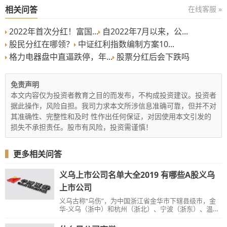
相关问答
在线客服 »
2022年首次分红！富国...
自2022年7月以来，公...
股民分红在哪领？
中证红利指数编制方案10...
格力电器盘中直逼跌停，年...
股票分红后会下跌吗
免责声明
本文内容仅为投资者教育之目的而发布，不构成投资建议。投资者
据此操作，风险自担。我司力求本文所涉信息准确可靠，但并不对
其准确性、完整性和及时 性作出任何保证，对因使用本文引发的
损失不承担责任。股市有风险，投资需谨慎！
▍
更多相关问答
义乌上市公司名单大全2019 有哪些A股义乌
上市公司
义乌古称“乌伤”，为中国浙江省金华市下辖县级市，金
华-义乌（浙中）和杭州（浙北）、宁波（浙东）、温州
（浙南）并列浙江四大区域中心城市；位于浙江省中
部。义乌是一个有着诸多出众特质的城市----全国首个县