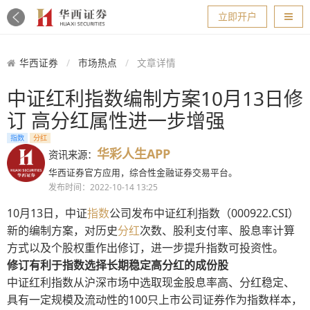
导航
立即开户
华西证券
市场热点
文章详情
中证红利指数编制方案10月13日修
订 高分红属性进一步增强
指数
分红
华彩人生APP
资讯来源：
华西证券官方应用，综合性金融证券交易平台。
发布时间：2022-10-14 13:25
10月13日，中证
指数
公司发布中证红利指数（000922.CSI）
新的编制方案，对历史
分红
次数、股利支付率、股息率计算
方式以及个股权重作出修订，进一步提升指数可投资性。
修订有利于指数选择长期稳定高分红的成份股
中证红利指数从沪深市场中选取现金股息率高、分红稳定、
具有一定规模及流动性的100只上市公司证券作为指数样本，