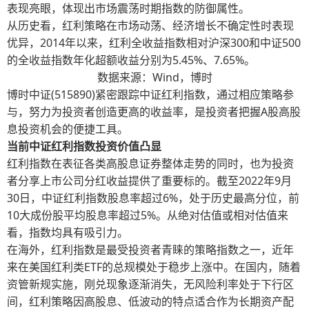
表现亮眼，体现出市场震荡时期指数的防御属性。
从历史看，红利策略在市场动荡、经济增长不确定性时表现
优异，2014年以来，红利全收益指数相对沪深300和中证500
的全收益指数年化超额收益分别为5.45%、7.65%。
数据来源：Wind，博时
博时中证(515890)紧密跟踪中证红利指数，通过相应策略参
与，努力为投资者创造更高的收益率，是投资者把握A股高股
息投资机会的便捷工具。
当前中证红利指数投资价值凸显
红利指数在表征各类高股息证券整体走势的同时，也为投资
者分享上市公司分红收益提供了重要标的。截至2022年9月
30日，中证红利指数股息率超过6%，处于历史最高分位，前
10大成份股平均股息率超过5%。从绝对估值或相对估值来
看，指数均具有吸引力。
在海外，红利指数是最受投资者青睐的策略指数之一，近年
来在美国红利类ETF的总规模处于稳步上涨中。在国内，随着
资管新规实施，刚兑现象逐渐消失，无风险利率处于下行区
间，红利策略因高股息、低波动的特点适合作为长期资产配