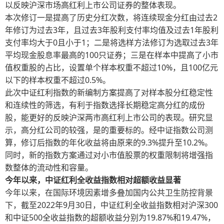
以反映沪深市场高红利上市公司证券的整体表现。
本次修订一是提高了历史分红次数，将连续现金分红由过去2
年修订为过去3年，且过去3年股利支付率均值及过去1年股利
支付率均大于0且小于1；二是将选样方法修订为选取过去3年
平均现金股息率最高的100只证券；三是在样本中提高了小市
值权重股的占比，设置单个样本权重不超过10%，且100亿元
以下的样本权重不超过0.5%。
此次中证红利指数的新编制方案提高了对样本股分红稳定性
和连续性的筛选，有利于指数选择长期稳定高分红的成份
股，能更好的反映沪深两市高红利上市公司的表现。研究显
示，高分红公司的较强，是的重要标的。经中证指数公司测
算，修订后指数的年化收益将由原来的9.3%提升至10.2%。
同时，新的指数方案通过对小市值股票的权重限制将增强指
数整体的流动性和容量。
今年以来，中证红利全收益指数相对超额收益显著
今年以来，在国际环境因素增多叠加国内公共卫生防控背景
下，截至2022年9月30日，中证红利全收益指数相对沪深300
和中证500全收益指数的超额收益分别为19.87%和19.47%，