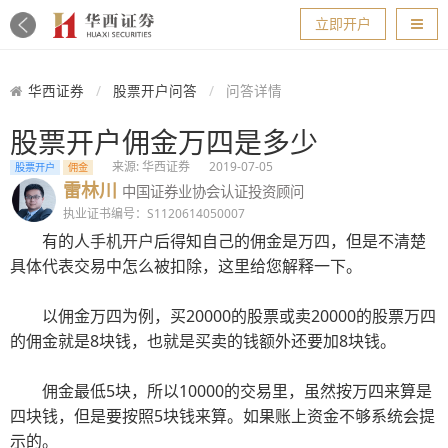
导航
立即开户
华西证券
股票开户问答
问答详情
股票开户佣金万四是多少
来源: 华西证券
2019-07-05
股票开户
佣金
雷林川
中国证券业协会认证投资顾问
执业证书编号：S1120614050007
有的人
手机开户
后得知自己的佣金是万四，但是不清楚
具体代表交易中怎么被扣除，这里给您解释一下。
以佣金万四为例，买20000的股票或卖20000的股票万四
的佣金就是8块钱，也就是买卖的钱额外还要加8块钱。
佣金最低5块，所以10000的交易里，虽然按万四来算是
四块钱，但是要按照5块钱来算。如果账上资金不够系统会提
示的。