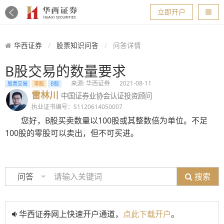
导航
立即开户
华西证券
股票知识问答
问答详情
B股交易的数量要求
来源: 华西证券
2021-08-11
股票交易
零股
B股
雷林川
中国证券业协会认证投资顾问
执业证书编号：S1120614050007
您好，B股买卖数量以100股或其整数倍为单位。不足
100股的零股可以卖出，但不可买进。
搜索
问答
华西证券网上快速开户通道，
点此下载开户
。