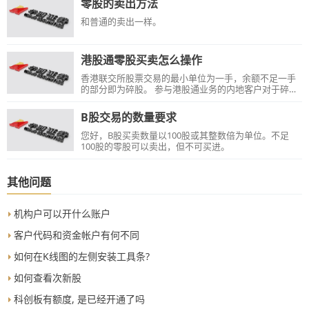
零股的卖出方法
和普通的卖出一样。
港股通零股买卖怎么操作
香港联交所股票交易的最小单位为一手，余额不足一手
的部分即为碎股。 参与港股通业务的内地客户对于碎
股，只能卖出，不能买入。可通过电脑端软件华彩人生1
点通【交易】—【港股通】—【碎股卖出】菜单中操
B股交易的数量要求
作。
您好，B股买卖数量以100股或其整数倍为单位。不足
100股的零股可以卖出，但不可买进。
其他问题
机构户可以开什么账户
客户代码和资金帐户有何不同
如何在K线图的左侧安装工具条?
如何查看次新股
科创板有额度, 是已经开通了吗