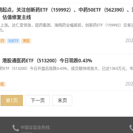
点，关注创新药ETF（159992）、中药50ETF（562390）
76）估值修复主线
市上涨。达仁堂领涨，昆药集团、海翔药业幅居前，创新药ETF（159992）交易
元。
202
医药
50ETF
港股
港股通医药ETF（513200）今日现跌0.43%
医药ETF（513200）今日开盘后现跌0.43%，成交额持续放大，已达1363万元，
202
港股
第1页
下一页
末页
中国证监会热线：