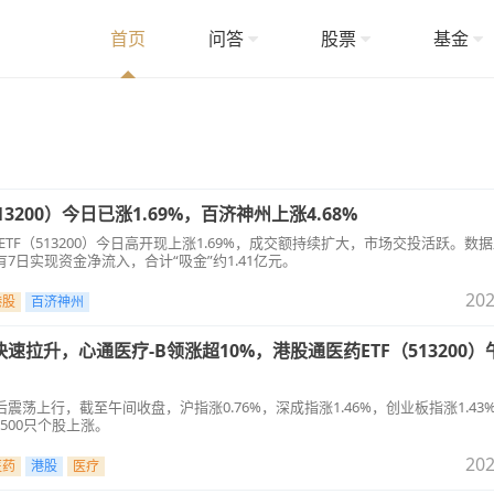
首页
问答
股票
基金
3200）今日已涨1.69%，百济神州上涨4.68%
药ETF（513200）今日高开现上涨1.69%，成交额持续扩大，市场交投活跃。数
7日实现资金净流入，合计“吸金”约1.41亿元。
202
港股
百济神州
速拉升，心通医疗-B领涨超10%，港股通医药ETF（513200
震荡上行，截至午间收盘，沪指涨0.76%，深成指涨1.46%，创业板指涨1.43
500只个股上涨。
202
医药
港股
医疗