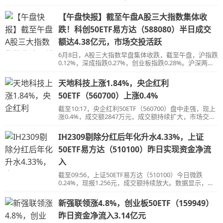
10722.87点；创业板指跌0.28%，收报2123.96点，盘中
创近三年新低。
【午盘快报】截至午盘A股三大指数集体收
跌！科创50ETF易方达（588080）半日成交
额达4.38亿元，市场交投活跃
6月8日，A股三大指数早盘集体收跌，截至午盘，沪指跌
0.12%，深成指跌0.27%，创业板指跌0.28%。沪深两市
半日成交额5373亿元，北向资金净买入4.44亿元。两市
超3300只个股下跌。
天地科技上涨1.84%，央企红利
50ETF（560700）上涨0.4%
截至10:17，央企红利50ETF（560700）盘中走强，现上
涨0.4%，成交额2847万元，成交额持续扩大，市场交投
活跃。指数成分股中，天地科技上涨1.84%，广宇发展等
跟涨。
IH2309剔除分红后年化升水4.33%，上证
50ETF易方达（510100）昨日实现资金净流
入
截至09:56，上证50ETF易方达（510100）今日微跌
0.24%，现报1.256元，成交额持续放大。数据显示，该
基金昨日实现资金净流入。
新强联领涨4.8%，创业板50ETF（159949）
昨日资金净流入3.14亿元