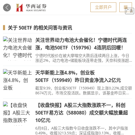
导航
立即开户
广告
▍
关于
50ETF
的相关问答与资讯
关注世界动力电池大会催化！宁德时代两连
涨，电池50ETF（159796）4连阴后回暖！
宁德时代股价在被大摩唱空大跌后连续两日上涨，今日
涨近2%，动力电池+储能板块连带走强，天奈科技涨超
6%，天华新能涨近6%，均胜电子涨超4%
天华新能上涨4.8%，创业板
50ETF（159949）昨日资金净流入2亿元
截至9:39，创业板50ETF（159949）现上涨0.22%,成交额
8674万元，市场交投活跃。数据显示，该基金昨日实现
资金净流入，净流额2亿元。
【收盘快报】A股三大指数涨跌不一，科创
50ETF易方达（588080）成交额大幅放量超
10亿元
6月8日，A股三大指数今日收盘涨跌不一，其中沪指涨
0.49%，收报3213.59点；深证成指涨0.13%，收报