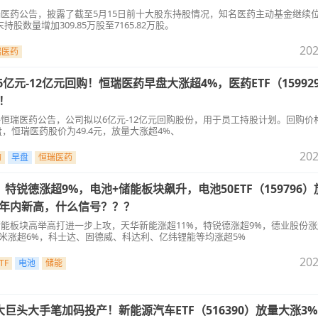
瑞医药公告，披露了截至5月15日前十大股东持股情况，知名医药主动基金继续
股数量增加309.85万股至7165.82万股。
202
瑞医药
6亿元-12亿元回购！恒瑞医药早盘大涨超4%，医药ETF（15992
！
—恒瑞医药公告，公司拟以6亿元-12亿元回购股份，用于员工持股计划。回购价
午盘，恒瑞医药股价为49.4元，放量大涨超4%、
202
购
早盘
恒瑞医药
特锐德涨超9%，电池+储能板块飙升，电池50ETF（159796
创年内新高，什么信号？？？
储能板块高举高打进一步上攻，天华新能涨超11%，特锐德涨超9%，德业股份涨
米涨超6%，科士达、固德威、科达利、亿纬锂能等均涨超5%
202
TF
电池
储能
巨头大手笔加码投产！新能源汽车ETF（516390）放量大涨3