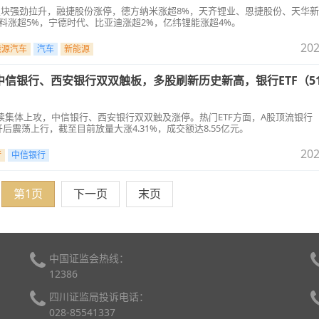
车板块强劲拉升，融捷股份涨停，德方纳米涨超8%，天齐锂业、恩捷股份、天华
料涨超5%，宁德时代、比亚迪涨超2%，亿纬锂能涨超4%。
202
能源汽车
汽车
新能源
信银行、西安银行双双触板，多股刷新历史新高，银行ETF（512
续集体上攻，中信银行、西安银行双双触及涨停。热门ETF方面，A股顶流银行
盘高开后震荡上行，截至目前放量大涨4.31%，成交额达8.55亿元。
202
行
中信银行
第1页
下一页
末页
中国证监会热线：
12386
四川证监局投诉电话：
028-85541337