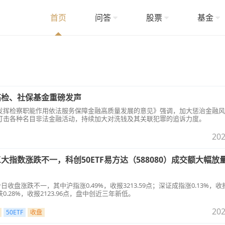
首页
问答
股票
基金
高检、社保基金重磅发声
发挥检察职能作用依法服务保障金融高质量发展的意见》强调，加大惩治金融风
打击各种名目非法金融活动，持续加大对洗钱及其关联犯罪的追诉力度。
202
大指数涨跌不一，科创50ETF易方达（588080）成交额大幅放量
日收盘涨跌不一，其中沪指涨0.49%，收报3213.59点；深证成指涨0.13%，收
指跌0.28%，收报2123.96点，盘中创近三年新低。
202
50ETF
收盘