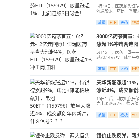
5月18日，医药龙头恒
流通股东，环比一季度末持
放量
ETF
医药
恒
3000亿药茅官宣：
涨超1%冲击两连阳
5月15日，医药一哥—
过70.14元/股。截至
放量
ETF
医药
回
天华新能涨超11%，
涨近4%，成交额
15日午后，动力电池+
光电源涨超7%，德方纳
放量
ETF
板块
50E
锂价止跌反弹，两大