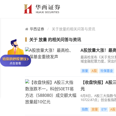
华西证券
关于放量的相关问答与资讯
▍
关于
放量
的相关问答与资讯
A股放量大涨！最
最高检发布《关于充分
域金融犯罪力度，突出
放量
A股
社保基金
【收盘快报】A股三
元
6月8日，A股三大指数今
10722.87点；创业板
指数
放量
ETF
A股