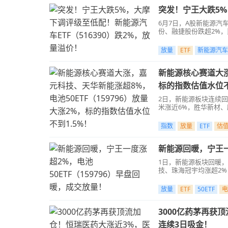
突发！宁王大跌5%
6月7日，A股新能源汽
份、融捷股份跌超2%，
放量
ETF
新能源汽车
新能源核心赛道大涨
标的指数估值水位不
2日，新能源板块连续
米涨近6%，胜华新材
指数
放量
ETF
估
新能源回暖，宁王一
1日，新能源板块回暖，
技、珠海冠宇均涨超2%
放量
ETF
50ETF
电
3000亿药茅再获顶
连续3日吸金！