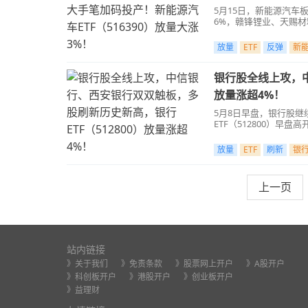
5月15日，新能源汽
6%，赣锋锂业、天赐材
放量
ETF
反弹
新
银行股全线上攻，中
放量涨超4%！
5月8日早盘，银行股继
ETF（512800）早
放量
ETF
刷新
银
上一页
站内链接
》关于我们
》免责条款
》股票网上开户
》A股开户
》科创板开户
》港股开户
》创业板开户
》益理财