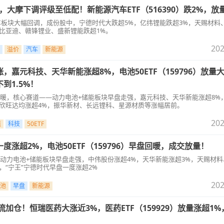
，大摩下调评级至低配！新能源汽车ETF（516390）跌2%，放
车板块大幅回调，成份股中，宁德时代大跌超5%，亿纬锂能跌超3%，天赐材料
比亚迪、赣锋锂业、盛新锂能跌超1%。
202
溢价
汽车
新能源
，嘉元科技、天华新能涨超8%，电池50ETF（159796）放量
到1.5%！
回暖，核心赛道——动力电池+储能板块早盘走强，嘉元科技、天华新能涨超8%
、欣旺达均涨超4%，振华新材、长远锂科、星源材质等涨幅居前。
202
值
科技
50ETF
度涨超2%，电池50ETF（159796）早盘回暖，成交放量！
动力电池+储能板块早盘走强，中伟股份涨超4%，天华新能涨超3%，天赐材料
，“宁王”宁德时代早盘一度涨超2%
202
池
早盘
新能源
流加仓！恒瑞医药大涨近3%，医药ETF（159929）放量涨超1