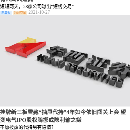
短短两天，28家公司曝出“短线交易”
2021-10-27
新三板
短线交易
挂牌新三板雪藏“抽屉代持”4年如今依旧闯关上会 望
变电气IPO股权腾挪或隐利输之嫌
不愿披露的代持另有隐情？