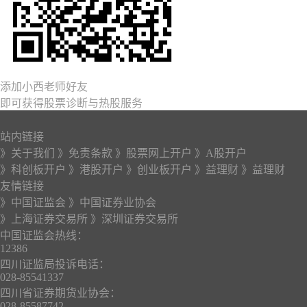
添加小西老师好友
即可获得股票诊断与热股服务
站内链接
》关于我们
》免责条款
》股票网上开户
》A股开户
》科创板开户
》港股开户
》创业板开户
》益理财
》益理财
友情链接
》中国证监会
》中国证券业协会
》上海证券交易所
》深圳证券交易所
中国证监会热线：
12386
四川证监局投诉电话：
028-85541337
四川省证券期货业协会：
028-85587742