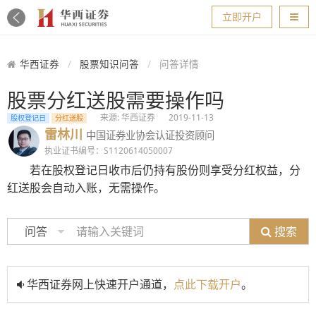
导航
立即开户
华西证券
股票知识问答
问答详情
股票分红送股需要操作吗
来源: 华西证券
2019-11-13
股权登记日
分红送股
雷林川
中国证券业协会认证投资顾问
执业证书编号：S1120614050007
若在股权登记日收市后仍持有股份则享受分红权益，分
红送股会自动入账，无需操作。
搜索
问答
华西证券网上快速开户通道，
点此下载开户
。