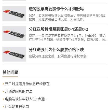
送的股票需要操作什么才到账吗
您好，若您在股权登记日收市后仍持有股份则享受分红
权益，分红送股会自动入账，无需操作。
分红送股转增股到账是t+1还是t+2
您好，一般情况下若股权登记日为T日，沪市A股：现金
红利于T+1日到账，送转股于T+2日到账；深市A股：送
转股和现金红利于T+1日到账。具体请查询上市公司分红
公告中到账日期。
分红送股后为什么股票价格下跌
股票分红送股之后，股票会进行除权除息...
其他问题
开户时提醒身份信息已经存在
开通逆回购的方法
电脑端软件华彩人生1点通...
什么是五档盘口