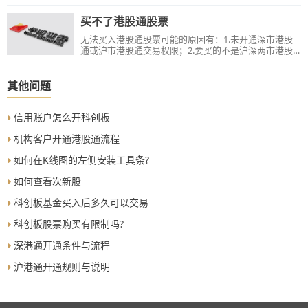
显示是根据日间参考买入汇率换算成人民币进行的显
易申报；【持续交易时段】：9：30-12：00，13:00-
示，而日间参考买入汇率相对日终买入结算汇率要低
16:00（可撤单），12:30-13:00（可撤单）。【收市竞价
买不了港股通股票
3%，因此盈亏会相应的受影响。4、此外，如果股价下
交易时段】：1.全日交易日：16:00-16:10，16:00-
跌，亏损比例也会加大。因此，买入当日显示您的成本
16:01，不得申报买卖/撤销/更改；16:01-16:06，可以申
无法买入港股通股票可能的原因有：1.未开通深市港股
价会相应的升高。建议您在T+2日清算之后再查看账户的
报买卖/撤单，不得更改；16:06-16:08,可以申报买卖，不
通或沪市港股通交易权限；2.要买的不是沪深两市港股
盈亏情况。
能撤单，不能更改；16:08-16:10，随机收市。2.半日交
通标的范围内的港股；3.该股票当前状态显示限买可
易日：12:00-12:10，12:00-12:01，不得申报买卖/撤销/
卖，或限买限卖；4.不是港股通交易日；5.委托价格不符
更改；12:01-12
合港股通股票买卖盘的报价规则。若不是以上情况，出
其他问题
现报错“买卖市场3B没有定义”，建议先退出交易重新登
录，尝试能否选择股东账户，若不行，请反馈柜台查询
客户账户状态。
信用账户怎么开科创板
机构客户开通港股通流程
如何在K线图的左侧安装工具条?
如何查看次新股
科创板基金买入后多久可以交易
科创板股票购买有限制吗?
深港通开通条件与流程
沪港通开通规则与说明