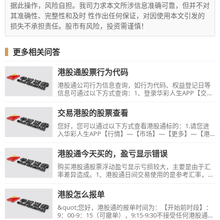
据此操作，风险自担。我司力求本文所涉信息准确可靠，但并不对
其准确性、完整性和及时 性作出任何保证，对因使用本文引发的
损失不承担责任。股市有风险，投资需谨慎！
▍
更多相关问答
港股通股票行为代码
港股通公司行为信息查询，如行为代码、权益登记日等
信息可通过以下方式查询：1、登录华彩人生APP【交
易】—【普通交易】—【港股通】—【投票及公司行
为】—【公司行为信息】—【沪港通】/【深港通】栏
交易港股的股票查看
目，点击需查询的个股进入个股【详情】即可查看；2、
登录华彩人生1点通【交易】—【港股通】—【港股通通
您好，您可以通过以下方式查看港股通标的：1.请您进
知信息查询】栏目查看。
入华彩人生APP【行情】—【市场】—【更多】—【港
股市场】—【沪港通】/【深港通】栏目查看港股通标
的。2.进入电脑端软件华彩人生1点通【行情】—点击下
港股通今天买的，盈亏显示错误
方【港股通】栏目即可查看。进入港股通个股行情界
面，在五档行情下方【当前股】可查看该股票沪深两市
购买港股通股票浮动盈亏显示亏损较大，主要是由于汇
目前可操作情况。3.登录电脑端软件华彩人生1点通【交
率差异造成。1、港股通日间交易使用的是参考汇率，若
易】—【港股通】—【查询】—【港股通标的证券查
您当日买入，使用的是日间参考卖出汇率来计算并冻结
询】，输入证券代码可查询该股票沪深两市目前可操作
您需要支付的买入金额及手续费，为了避免汇率波动造
港股怎么报单
的情况。
成的结算风险，日间参考卖出汇率会比日终结算卖出汇
率要高3%左右；2、同时，为了防止账户透支，会在此
&quot;您好，港股通的报单时间为：【开始前时段】：
基础上多冻结3%；3、若您当日买入未卖出，持仓中的
9：00-9：15（可撤单），9:15-9:30不接受任何港股通交