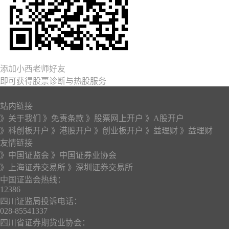
添加小西老师好友
即可获得股票诊断与热股服务
站内链接
》关于我们
》免责条款
》股票网上开户
》A股开户
》科创板开户
》港股开户
》创业板开户
》益理财
》益理财
友情链接
》中国证监会
》中国证券业协会
》上海证券交易所
》深圳证券交易所
中国证监会热线：
12386
四川证监局投诉电话：
028-85541337
四川省证券期货业协会：