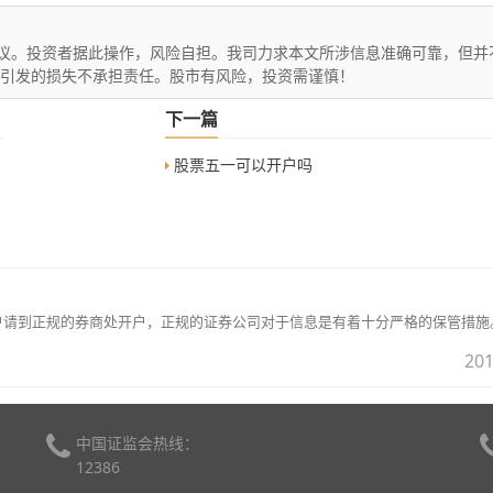
议。投资者据此操作，风险自担。我司力求本文所涉信息准确可靠，但并
文引发的损失不承担责任。股市有风险，投资需谨慎！
下一篇
股票五一可以开户吗
户请到正规的券商处开户，正规的证券公司对于信息是有着十分严格的保管措施
201
中国证监会热线：
12386