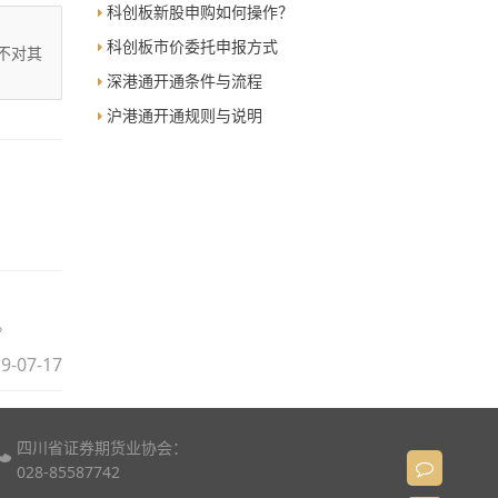
科创板新股申购如何操作？
科创板市价委托申报方式
不对其
深港通开通条件与流程
沪港通开通规则与说明
。
9-07-17
四川省证券期货业协会：
028-85587742