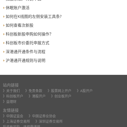
休眠账户激活
如何在K线图的左侧安装工具条?
如何查看次新股
科创板新股申购如何操作？
科创板市价委托申报方式
深港通开通条件与流程
沪港通开通规则与说明
站内链接
》关于我们
》免责条款
》股票网上开户
》A股开户
》科创板开户
》港股开户
》创业板开户
》益理财
友情链接
》中国证监会
》中国证券业协会
》上海证券交易所
》深圳证券交易所
投资有风险，选择需谨慎