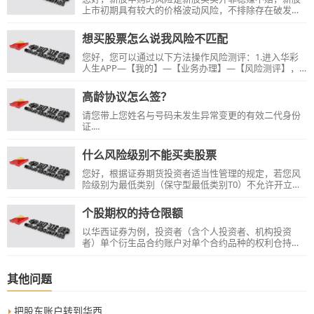
上市初期具有较大的价格波动风险，不排除存在破发等
风险。因此炒新有风险，投资者应参照企业的主营业
务、盈利能力、竞争情况、市盈率与行业平均水平的比
想买股票怎么说我风险不匹配
较、发行价格等因素，谨慎参与新股投资。
您好，您可以通过以下方法操作风险测评：1.进入华彩
人生APP—【我的】—【业务办理】—【风险测评】，
根据提示操作；2.手机风险测评网址：
http://m.hx168.com.cn/wei/ywbl/#/BusinessHome/Ri
高龄协议怎么签？
skEvaluation3.PC端访问：
https://trade.hx168.com.cn/trade/logon.jsp 点击这里
请您带上您姓名与号码未发生异常变更的有效二代身份
登录账户—【投资者风险评估】，根据提示操作。或者
证....
登录电脑端软件华彩人生1点通【交易】—【开放式基
金】—【基金交易账户】—【风险测评】，根据提示操
什么风险级别不能买卖股票
作。【温馨提示】：1.每天只能进行一次风险承受能力
测评。2.微信端是T+0实时同步，通常过
您好，根据证券期货投资者适当性管理的规定，若您风
险级别为最低类别（保守型最低类别T0）不允许开立证
券账户参与股票交易，若其他低于股票风险级别（保守
型T1、谨慎型T2），在签署“产品或服务不适当警示及投
个股期权的持仓限额
资者确认书”之后是可以参与股票交易的。
以华西证券为例，投资者（含个人投资者、机构投资
者）单个衍生品合约账户对单个合约品种的权利仓持仓
限额、总持仓限额、单日买入开仓限额标准如下....
其他问题
把股东账户转到华西