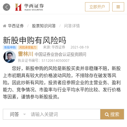
导航
立即开户
华西证券
股票知识问答
问答详情
新股申购有风险吗
来源: 华西证券
2021-08-19
新股申购
风险承受能力
雷林川
中国证券业协会认证投资顾问
执业证书编号：S1120614050007
您好，新股申购的风险是新股买卖并非稳赚不赔，新股
上市初期具有较大的价格波动风险，不排除存在破发等风
险。因此炒新有风险，投资者应参照企业的主营业务、盈利
能力、竞争情况、市盈率与行业平均水平的比较、发行价格
等因素，谨慎参与新股投资。
搜索
问答