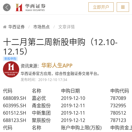
导航
立即开户
华西证券
市场热点
文章详情
十二月第二周新股申购（12.10-
12.15）
新股申购
华彩人生APP
资讯来源：
华西证券官方应用，综合性金融证券交易平台。
发布时间：2019-12-10 17:34
代码
名称
申购日期
申购代码
688089.SH
嘉必优
2019-12-10
787089
603995.SH
甬金股份
2019-12-11
732995
601512.SH
中新集团
2019-12-11
780512
688123.SH
聚辰股份
2019-12-12
787123
代码
名称
账户申购上限(万股)
申购资金