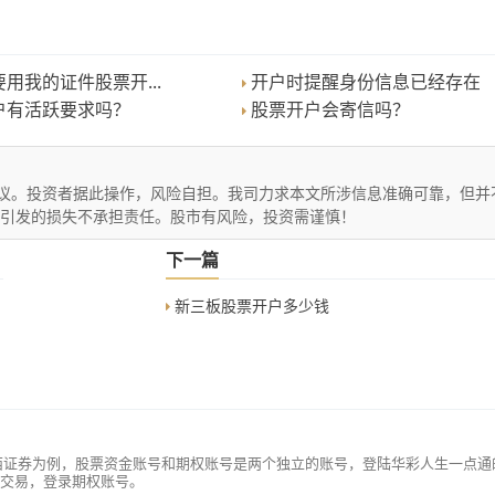
用我的证件股票开...
开户时提醒身份信息已经存在
户有活跃要求吗？
股票开户会寄信吗？
议。投资者据此操作，风险自担。我司力求本文所涉信息准确可靠，但并
文引发的损失不承担责任。股市有风险，投资需谨慎！
下一篇
新三板股票开户多少钱
西证券为例，股票资金账号和期权账号是两个独立的账号，登陆华彩人生一点通
交易，登录期权账号。