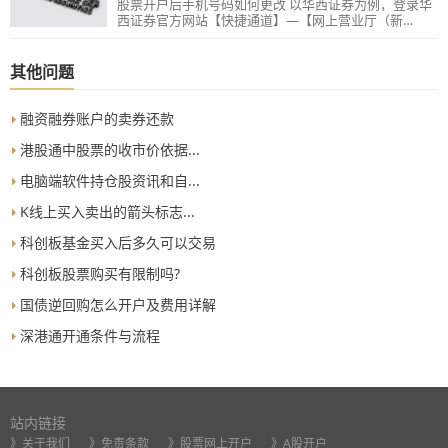
股票开户后手机号码如何更改 以华西证券为例，登录华
西证券官方网站【快捷通道】—【网上营业厅（新
版）】—登录账户—【我的账户】—【用户设置】—
【资料修改】—【移动电话】栏目修改手机号码。
其他问题
融资融券账户的卖券还款
港股通中股票的收市价依据...
电脑端软件持仓股资讯和自...
K线上买入卖出的箭头标志...
科创板基金买入后多久可以交易
科创板股票购买有限制吗?
国债逆回购怎么开户及费用详解
深港通开通条件与流程
站内链接
》关于我们
》免责条款
》股票网上开户
》A股开户