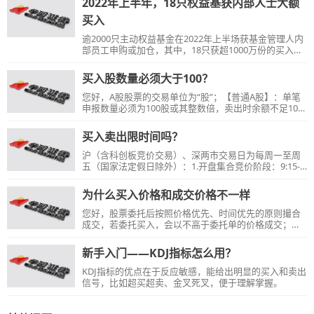
2022年上半年，18只权益基获内部人士大额
买入
逾2000只主动权益基金在2022年上半场获基金管理人内
部员工申购或加仓，其中，18只获超1000万份的买入，
5只基金获超过2000万份额的买入。
买入股数量必须大于100？
您好，A股股票的交易单位为“股”；【普通A股】：单笔
申报数量必须为100股或其整数倍，卖出时余额不足100
股的部分，应当一次性申报卖出，单笔申报最大数量不
得超过100万股。【科创板股票】：单笔申报数量不小于
买入卖出限时间吗？
200股，超过按1股递增，卖出时余额不足200股的部
分，应当一次性申报卖出。限价申报单笔上限10万股，
沪（含科创板竞价交易）、深两市交易日为每周一至周
市价申报单笔上限5万股，盘后固定价申报单笔上限100
五（国家法定假日除外）：1.开盘集合竞价阶段：9:15-
万股。【创业板股票】：单笔申报数量必须为100股或其
9:25；2.连续竞价阶段：9:30-11:30；13:00-14:57；3.收
整数倍，卖出时余额不足100股的部分，应当一次性申报
盘集合竞价阶段：14:57-15：00。【温馨提示】：交易
为什么买入价格和成交价格不一样
卖出，限价申报单笔上限30万股，市价申报单笔上限15
日9:25-9:30,11:30-13:00，可以进行申报，申报暂存我公
万股，盘后定价申报单笔上限100万股。（该规则至
司主机，交易时间上报至交易所主机。
您好，股票委托后按照价格优先、时间优先的原则撮合
2020年8月24日首只创业板注册制
成交，若委托买入，会以不高于委托单的价格成交；若
委托卖出，会以不低于委托单的价格成交。
新手入门——KDJ指标怎么用？
KDJ指标的优点在于反应敏感，能给出明显的买入和卖出
信号，比如超买超卖、金叉死叉，便于理解掌握。