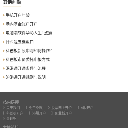
其他问题
手机开户年龄
场内基金账户开户
电脑端软件华彩人生1点通...
什么是五档盘口
科创板新股申购如何操作？
科创板市价委托申报方式
深港通开通条件与流程
沪港通开通规则与说明
站内链接
》关于我们
》免责条款
》股票网上开户
》A股开户
》科创板开户
》港股开户
》创业板开户
》益理财
友情链接