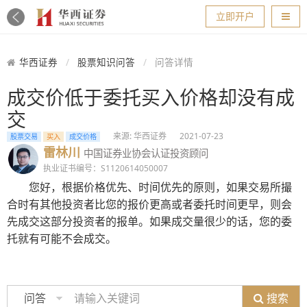
导航
立即开户
华西证券
股票知识问答
问答详情
成交价低于委托买入价格却没有成
交
来源: 华西证券
2021-07-23
股票交易
买入
成交价格
雷林川
中国证券业协会认证投资顾问
执业证书编号：S1120614050007
您好，根据价格优先、时间优先的原则，如果交易所撮
合时有其他投资者比您的报价更高或者委托时间更早，则会
先成交这部分投资者的报单。如果成交量很少的话，您的委
托就有可能不会成交。
搜索
问答