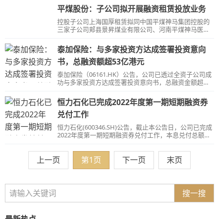
平煤股份：子公司拟开展融资租赁投放业务
控股子公司上海国厚租赁拟同中国平煤神马集团控股的
三家子公司郏县景昇煤业有限公司、河南平煤神马医药
有限公司、河南平煤神马环保节能科技有限公司合计开
展不超4.5亿元融资租赁投放业务。
泰加保险：与多家投资方达成签署投资意向
书，总融资额超53亿港元
泰加保险（06161.HK）公告，公司已透过全资子公司成
功与多家投资方达成签署投资意向书，总融资金额超过
53亿港元（约合6.8亿美元）。
恒力石化已完成2022年度第一期短期融资券
兑付工作
恒力石化(600346.SH)公告，截止本公告日，公司已完成
2022年度第一期短期融资券兑付工作，本息兑付总额为
103,030万元人民币。
上一页
第1页
下一页
末页
搜一搜