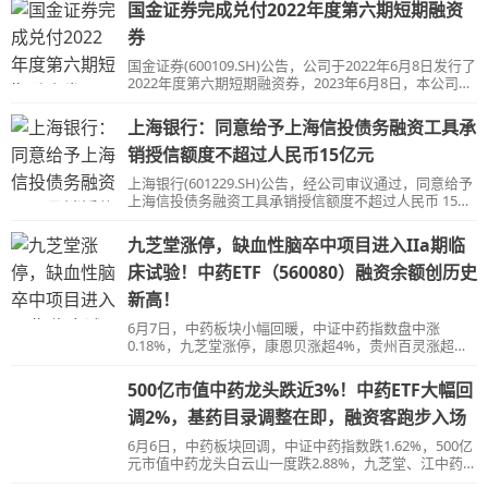
责任保证担保。
国金证券完成兑付2022年度第六期短期融资
券
国金证券(600109.SH)公告，公司于2022年6月8日发行了
2022年度第六期短期融资券，2023年6月8日，本公司兑
付了该期短期融资券本息共计人民币1,025,000,000.00
元。
上海银行：同意给予上海信投债务融资工具承
销授信额度不超过人民币15亿元
上海银行(601229.SH)公告，经公司审议通过，同意给予
上海信投债务融资工具承销授信额度不超过人民币 15亿
元。
九芝堂涨停，缺血性脑卒中项目进入IIa期临
床试验！中药ETF（560080）融资余额创历史
新高！
6月7日，中药板块小幅回暖，中证中药指数盘中涨
0.18%，九芝堂涨停，康恩贝涨超4%，贵州百灵涨超
3%，太极集团、昆药集团、马应龙涨超2%，白云山、
同仁堂、达仁堂涨超1%
500亿市值中药龙头跌近3%！中药ETF大幅回
调2%，基药目录调整在即，融资客跑步入场
6月6日，中药板块回调，中证中药指数跌1.62%，500亿
元市值中药龙头白云山一度跌2.88%，九芝堂、江中药
业、康缘药业跌超4%，马应龙跌超3%