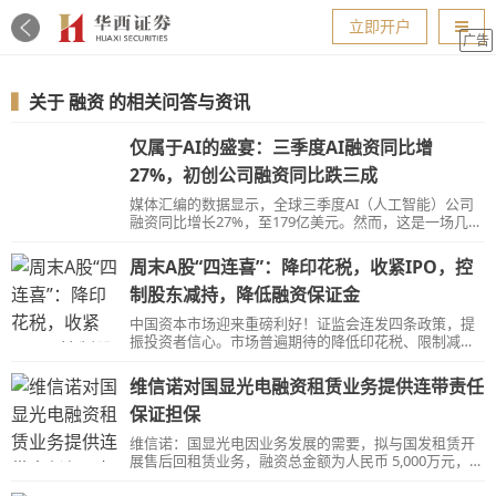
导航
立即开户
广告
▍
关于
融资
的相关问答与资讯
仅属于AI的盛宴：三季度AI融资同比增
27%，初创公司融资同比跌三成
媒体汇编的数据显示，全球三季度AI（人工智能）公司
融资同比增长27%，至179亿美元。然而，这是一场几乎
仅属于AI的融资盛宴，科技行业的其他分支融资陷入困
境。全球初创公司的总体融资较上年大跌31%，达到730
周末A股“四连喜”：降印花税，收紧IPO，控
亿美元。
制股东减持，降低融资保证金
中国资本市场迎来重磅利好！证监会连发四条政策，提
振投资者信心。市场普遍期待的降低印花税、限制减
持、收紧IPO等重磅政策将在近期生效。
维信诺对国显光电融资租赁业务提供连带责任
保证担保
维信诺：国显光电因业务发展的需要，拟与国发租赁开
展售后回租赁业务，融资总金额为人民币 5,000万元，融
资租赁期限为2 年。公司对上述融资租赁业务提供连带