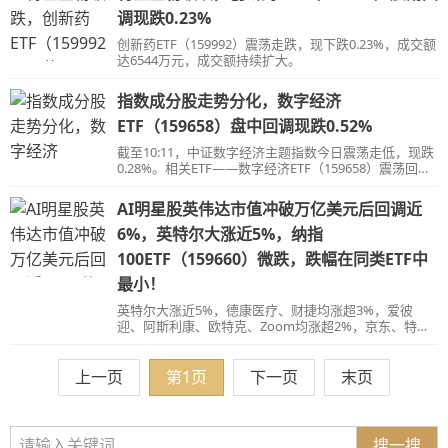
调现跌0.23%
创新药ETF（159992）震荡走跌，现下跌0.23%，成交额
达6544万元，成交额持续扩大。
指数成分股走势分化，数字经济
ETF（159658）盘中回调现跌0.52%
截至10:11，中证数字经济主题指数今日震荡走低，现跌
0.28%。相关ETF——数字经济ETF（159658）震荡回
调，现跌0.52%，成交额持续扩大，市场交投活跃。
AI明星股英伟达市值冲破万亿美元后回调近
6%，英特尔大涨近5%，纳指
100ETF（159660）微跌，跌幅在同类ETF中
最小！
英特尔大涨近5%，德康医疗、财捷均涨超3%，爱彼
迎、阿斯利康、欧特克、Zoom均涨超2%，京东、特斯
拉均涨超1%，脸书、奈飞等涨幅居前，纳斯达克100指
数跌0.7%，三连涨后首度调整。
上一页
第1页
下一页
末页
搜一搜