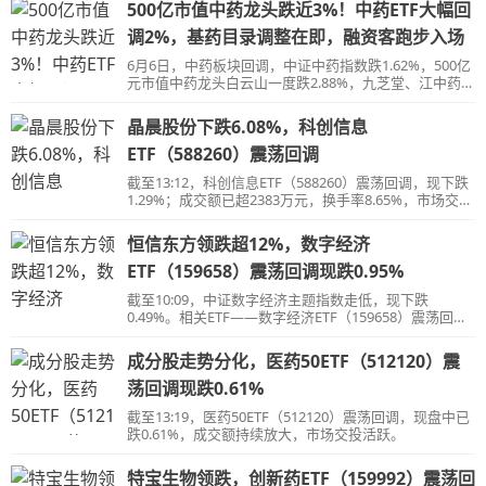
500亿市值中药龙头跌近3%！中药ETF大幅回
调2%，基药目录调整在即，融资客跑步入场
6月6日，中药板块回调，中证中药指数跌1.62%，500亿
元市值中药龙头白云山一度跌2.88%，九芝堂、江中药
业、康缘药业跌超4%，马应龙跌超3%
晶晨股份下跌6.08%，科创信息
ETF（588260）震荡回调
截至13:12，科创信息ETF（588260）震荡回调，现下跌
1.29%；成交额已超2383万元，换手率8.65%，市场交投
活跃。
恒信东方领跌超12%，数字经济
ETF（159658）震荡回调现跌0.95%
截至10:09，中证数字经济主题指数走低，现下跌
0.49%。相关ETF——数字经济ETF（159658）震荡回
落，现跌0.95%，成交额持续扩大，市场交投活跃。
成分股走势分化，医药50ETF（512120）震
荡回调现跌0.61%
截至13:19，医药50ETF（512120）震荡回调，现盘中已
跌0.61%，成交额持续放大，市场交投活跃。
特宝生物领跌，创新药ETF（159992）震荡回