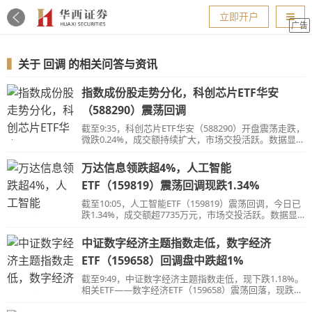
导航
立即开户
广告
▍
关于
回调
的相关问答与资讯
指数成份股走势分化，科创芯片ETF华安
（588290）震荡回调
截至9:35，科创芯片ETF华安（588290）开盘震荡走跌，
微跌0.24%，成交额持续扩大，市场交投活跃。数据显
示，该基金近10个交易日有9个交易日实现资金净流入，
备受资金关注。
万达信息领跌超4%，人工智能
ETF（159819）震荡回调现跌1.34%
截至10:05，人工智能ETF（159819）震荡回调，今日已
跌1.34%，成交额超7735万元，市场交投活跃。数据显
示，该基金近10个交易日有9个交易日获资金净流入，合
计净流入金额超7亿元。
中证数字经济主题指数走低，数字经济
ETF（159658）回调盘中跌超1%
截至9:49，中证数字经济主题指数走低，现下跌1.18%。
相关ETF——数字经济ETF（159658）震荡回落，现跌
1.25%，成交额持续扩大，市场交投活跃。