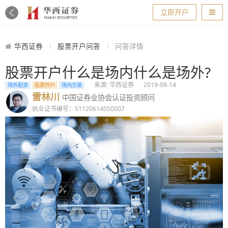
导航
立即开户
华西证券
股票开户问答
问答详情
股票开户什么是场内什么是场外?
来源: 华西证券
2019-08-14
场外配资
股票开户
场内交易
雷林川
中国证券业协会认证投资顾问
执业证书编号：S1120614050007