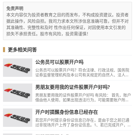
免责声明
本文内容仅为投资者教育之目的而发布，不构成投资建议。投资者
据此操作，风险自担。我司力求本文所涉信息准确可靠，但并不对
其准确性、完整性和及时 性作出任何保证，对因使用本文引发的
损失不承担责任。股市有风险，投资需谨慎！
▍
更多相关问答
公务员可以股票开户吗
公务员可以股票开户吗？符合法律、行政法规、国务院
证券监督管理机构及本公司有关规定的自然人、法人、
合伙企业以及其他投资者，可以申请开立证券账户，具
体请咨询证券公司。
男朋友要用我的证件股票开户好吗?
男朋友要用我的证件股票开户好吗 有风险： 首先，账户
借由他人使用，如果出现违法行为，可能需要账户所有
人承担相应责任。 其次，证券法不允许非账户持有人使
用他人账户。
开户时提醒身份信息已经存在
若您开户时提示身份证信息已存在，是由于您之前已通
过非现场开户上传了身份证信息。1、若已完成开户，可
直接查询资金账号。2、若未完成开户，请使用之前开户
的手机号码登录开户系统继续完成开户。若之前开户时