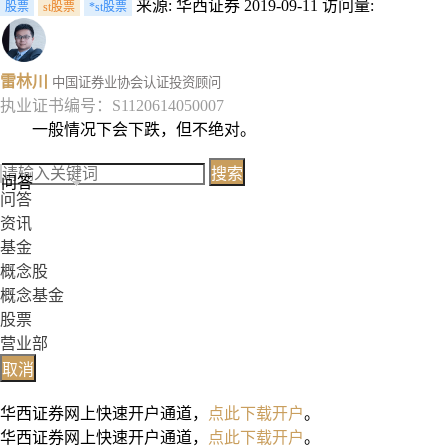
来源: 华西证券
2019-09-11
访问量:
股票
st股票
*st股票
雷林川
中国证券业协会认证投资顾问
执业证书编号：S1120614050007
一般情况下会下跌，但不绝对。
搜索
问答
问答
资讯
基金
概念股
概念基金
股票
营业部
取消
华西证券网上快速开户通道，
点此下载开户
。
华西证券网上快速开户通道，
点此下载开户
。