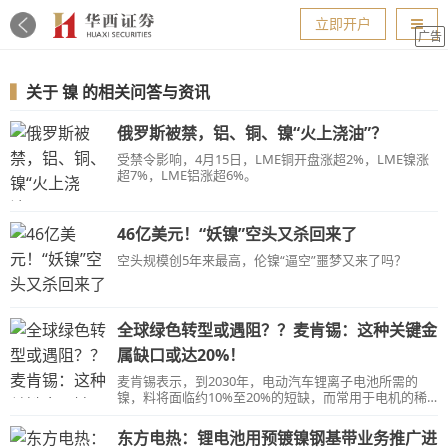
导航
立即开户
广告
▍
关于
镍
的相关问答与资讯
俄罗斯被禁，铝、铜、镍“火上浇油”？
受禁令影响，4月15日，LME铜开盘涨超2%，LME镍涨
超7%，LME铝涨超6%。
46亿美元！“妖镍”空头又杀回来了
空头规模创5年来最高，伦镍“逼空”噩梦又来了吗？
全球绿色转型或遇阻？？麦肯锡：这种关键金
属缺口或达20%！
麦肯锡表示，到2030年，电动汽车锂离子电池所需的
镍，料将面临约10%至20%的短缺，而常用于电机的稀
土元素镝，料将面临高达70%的短缺。铜、锂、钴、铱
和锡的供应也可能出现短缺。
东方电热：锂电池用预镀镍钢基带业务推广进