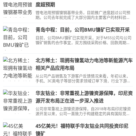
度超预期
锂电池用预镀镍钢基带业务，目前推广进度超过公司预
期。公司去年就完成了大部分国内主要客户的材料验证;
下一步的流程验证还在陆续推进当中。
青岛中程：目前，公司BMU镍矿已实现开采
目前，公司BMU镍矿已实现开采，对于MSS公司与公司
镍矿销售的合作事宜，双方围绕采购价格、回款周期、
回款条件等因素，仍在积极商谈中。
北方稀土：现拥有镍氢动力电池等新能源汽车
相关产品应用布局
从公司产品销售及下游客户反馈情况来看，年初以来，
手机、3C类电子等部分需求领域订单下滑，行业下游终
端消费需求整体不旺，而供应端国外稀土资源大量进
口，对市场形成冲击。
华友钴业：非常重视上游镍资源保障，印尼资
源开发布局正在进一步深入推进
公司非常重视上游镍资源保障，自2018年布局印尼镍资
源开发以来，公司一直致力于构建稳定的具有国际竞争
力的镍原料供应链，目前印尼资源开发布局正在进一步
深入推进。
45亿美元！福特联手华友钴业共同投资印尼
镍矿