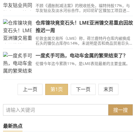
不顾《通胀削减法案》的税收抵免，福特持股17%，与
华友钴业及淡水河谷合作，对印尼矿区镍加工项目进行
股权投资。
仓库镍块竟变石头！LME亚洲镍交易重启因故
推迟一周
伦敦金属交易所（LME）称，荷兰鹿特丹仓库内被换成
石头的镍仅占库存0.14%，未说明是否和商品贸易巨头托
克所称的“系统性欺诈”案有关。上月托克称可能因镍欺
诈巨亏5.77亿美元，媒体称托克购买的镍被换为低价
一度炙手可热，电动车金属的繁荣结束了？
物，也发生在鹿特丹。
伦镍今年迄今累跌11%，是LME表现最差的主要金属。
上一页
第1页
下一页
末页
搜一搜
最新热点