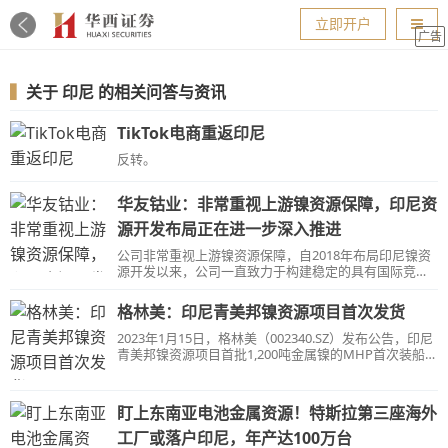
导航
立即开户
广告
▍
关于
印尼
的相关问答与资讯
TikTok电商重返印尼
反转。
华友钴业：非常重视上游镍资源保障，印尼资
源开发布局正在进一步深入推进
公司非常重视上游镍资源保障，自2018年布局印尼镍资
源开发以来，公司一直致力于构建稳定的具有国际竞争
力的镍原料供应链，目前印尼资源开发布局正在进一步
深入推进。
格林美：印尼青美邦镍资源项目首次发货
2023年1月15日，格林美（002340.SZ）发布公告，印尼
青美邦镍资源项目首批1,200吨金属镍的MHP首次装船发
货仪式在印尼中苏拉威西省大K岛的码头隆重举行。
盯上东南亚电池金属资源！特斯拉第三座海外
工厂或落户印尼，年产达100万台