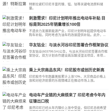
特斯拉紧盯印尼丰富的镍、锰、钴等关键电池原料储
量。
刺激需求！印尼计划明年推出电动车补贴 目
标是到2025年销量增长100倍
不遗余力发展新能源产业，印尼计划明年起提供电动车
购车补贴，同时考虑为油车的改装提供补贴。此外，印
尼交通部计划与现代、比亚迪等车商洽谈新能源城市建
设。
华友钴业：与淡水河谷印尼签署合作框架协议
华友钴业(603799.SH)公告，与淡水河谷印尼签署合作框
架协议，双方计划合作建设高压酸浸湿法项目，本项目
计划年产能为60000吨镍金属量的氢氧化镍钴产品
(MHP)。
乘上大宗商品东风！印尼股市或创历史新高
印尼股市今年跑赢美股累计上涨10%，大宗商品价格上
涨和对经济前景的乐观情绪正在推动市场上涨。
电动车产业链的大麻烦来了 印尼考虑今年内
征镍出口税
虽然印尼已经从年内镍价上涨中受益，但印尼总统希望