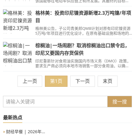
该国能够在电动车供应链上有所发展。其最终的目标是
希望停止所有原材料的出口。
格林美：投资印尼镍资源新增2.3万吨镍/年项
目
格林美公告，子公司青美邦QMB计划对原有印尼镍资源
5万吨/年项目进行优化设计，在原有基础设施和场地的
基础上，通过设计优化与装备创新新增2.3万吨/年的产
能。
棕榈油|一场闹剧？取消棕榈油出口禁令后，
印尼又要国内存货保供
印尼重新针对食用油实施国内市场义务（DMO）政策，
要求生产商必须向本地市场销售一部分食用油，以确保
供应并维持合理价格。政府将食用油DMO配额设定为
1000万吨，其中包括200万吨的储备规模。
上一页
第1页
下一页
末页
搜一搜
最新热点
财经早餐 | 2026年...