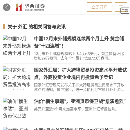
导航
立即开户
广告
▍
关于
外汇
的相关问答与资讯
中国12月末外储规模连续两个月上升 黄金储
备“十四连增”！
12月末外汇储备规模站上 3.2 万亿美元，黄金储备环比
增加29万盎司，去年全年累计增加723万盎司。
国家外汇局：扩大跨境贸易投资高水平开放试
点，外商投资企业境内再投资免予登记
国家外汇管理局发布关于扩大跨境贸易投资高水平开放
试点的通知，其中提出，进一步便利经常项目外汇资金
收付，支持银行优化新型国际贸易结算，外商投资企业
境内再投资免予登记。
油价“横生事端”，亚洲货币保卫战“愈演愈烈”
美元升至近6个月来最高水平，亚洲外汇警报拉响。