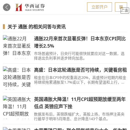
导航
立即开户
广告
▍
关于
通胀
的相关问答与资讯
通胀22月来首次显著反弹！日本东京CPI同比
增长2.5%
市场普遍预计，日央行可能很快就要应对这一数据，选
择退出负利率并逐步转向加息。
高盛：日本这轮通胀是否可持续，关键看房租
租金在日本CPI中的权重高达20%，高盛预计短期内租金
将继续拖累通胀至1.7%或以下，长期有望温和上行，使
通胀稳在2%的水平。
英国通胀大降温！11月CPI超预期放缓至两年
低点 英镑应声下挫
数据发布后，英镑跌幅扩大，英股上扬，市场押注英央
行最早于明年5月降息、总计降息143个基点。