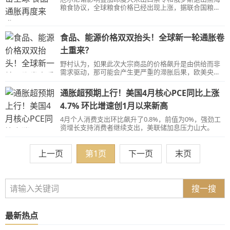
粮食协议，全球粮食价格已经出现上涨，据联合国粮农
组织数据，今年7月份食品价格指数上涨了1.3%。
食品、能源价格双双抬头！全球新一轮通胀卷
土重来？
野村认为，如果此次大宗商品的价格飙升是由供给而非
需求驱动，那可能会产生更严重的滞胀后果，欧美央行
最终会在更长时间内将利率维持在较高水平。
通胀超预期上行！美国4月核心PCE同比上涨
4.7% 环比增速创1月以来新高
4月个人消费支出环比飙升了0.8%，前值为0%，强劲工
资增长支持消费者继续支出，美联储加息压力山大。
上一页
第1页
下一页
末页
搜一搜
最新热点