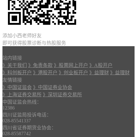
添加小西老师好友
即可获得股票诊断与热股服务
站内链接
》关于我们
》免责条款
》股票网上开户
》A股开户
》科创板开户
》港股开户
》创业板开户
》益理财
》益理财
友情链接
》中国证监会
》中国证券业协会
》上海证券交易所
》深圳证券交易所
中国证监会热线：
12386
四川证监局投诉电话：
028-85541337
四川省证券期货业协会：
028-85587742