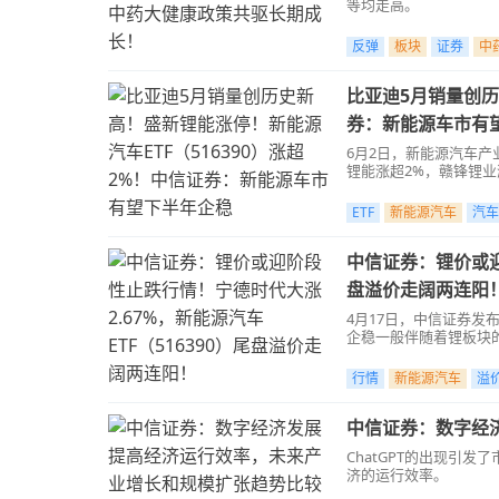
等均走高。
反弹
板块
证券
中
比亚迪5月销量创历
券：新能源车市有
6月2日，新能源汽车
锂能涨超2%，赣锋锂业
ETF
新能源汽车
汽车
中信证券：锂价或迎
盘溢价走阔两连阳
4月17日，中信证券
企稳一般伴随着锂板块
行情
新能源汽车
溢
中信证券：数字经
ChatGPT的出现引
济的运行效率。