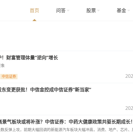
首页
问答
股票
基金
炉！财富管理体量“逆向”增长
景象
202
中信证券
股东变更获批！中信金控成中信证券“新当家”
202
高景气板块或将补涨？中信证券：中药大健康政策共驱长期成长
指悉数反弹上攻，前期大幅回调的新能源汽车板块大幅冲高，消费、地产、芯片、