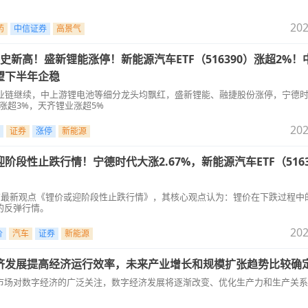
202
药
中信证券
高景气
史新高！盛新锂能涨停！新能源汽车ETF（516390）涨超2%！
望下半年企稳
产业链继续，中上游锂电池等细分龙头均飘红，盛新锂能、融捷股份涨停，宁德
涨超3%，天齐锂业涨超5%
202
证券
涨停
新能源
阶段性止跌行情！宁德时代大涨2.67%，新能源汽车ETF（5163
！
发布最新观点《锂价或迎阶段性止跌行情》，其核心观点认为：锂价在下跌过程中
的反弹行情。
202
价
汽车
证券
新能源
济发展提高经济运行效率，未来产业增长和规模扩张趋势比较确
发了市场对数字经济的广泛关注，数字经济发展将逐渐改变、优化生产力和生产关