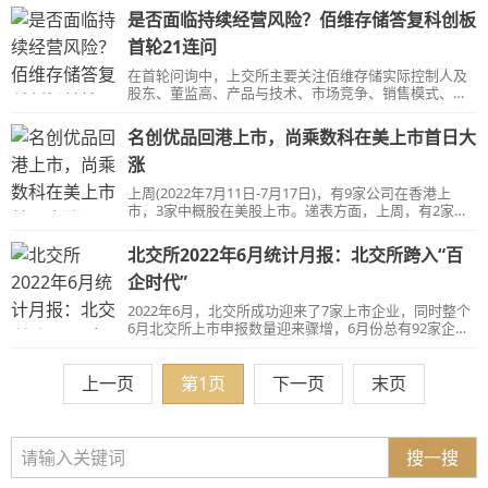
能力。
是否面临持续经营风险？佰维存储答复科创板
首轮21连问
在首轮问询中，上交所主要关注佰维存储实际控制人及
股东、董监高、产品与技术、市场竞争、销售模式、采
购和供应商、供应链融资、持续经营、应收款项、第三
方回款等21个问题。
名创优品回港上市，尚乘数科在美上市首日大
涨
上周(2022年7月11日-7月17日)，有9家公司在香港上
市，3家中概股在美股上市。递表方面，上周，有2家公
司向港交所递表拟IPO上市，无中概股向美国证监会递
表。
北交所2022年6月统计月报：北交所跨入“百
企时代”
2022年6月，北交所成功迎来了7家上市企业，同时整个
6月北交所上市申报数量迎来骤增，6月份总有92家企业
申请在北交所上市获受理，是北交所设立以来受理数量
最多的一个月。
上一页
第1页
下一页
末页
搜一搜