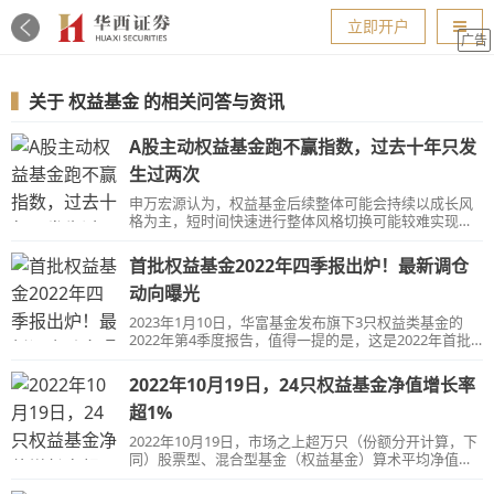
导航
立即开户
广告
▍
关于
权益基金
的相关问答与资讯
A股主动权益基金跑不赢指数，过去十年只发
生过两次
申万宏源认为，权益基金后续整体可能会持续以成长风
格为主，短时间快速进行整体风格切换可能较难实现。
新投资主线的形成需要时间，而投资主线形成后，主动
权益基金跑输股票指数的行情可能会得到反转。
首批权益基金2022年四季报出炉！最新调仓
动向曝光
2023年1月10日，华富基金发布旗下3只权益类基金的
2022年第4季度报告，值得一提的是，这是2022年首批
权益基金四季报。
2022年10月19日，24只权益基金净值增长率
超1%
2022年10月19日，市场之上超万只（份额分开计算，下
同）股票型、混合型基金（权益基金）算术平均净值增
长率为-0.97%，其中，当日净值增长率为正的基金合计