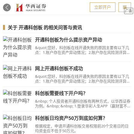
导航
立即开户
广告
▍
关于
开通科创板
的相关问答与资讯
开通科创板为什么提示资产异动
&quot;您好，科创板在线开通失败的原因主要有以下几
点：1.账户存在资产异动情况；2.账户存在风险测评异动
情况；3.70岁（含）以上高龄客户；以上情况无法通过
线上或人工办理，请临柜办理科创板交易权限开通。
&quot;
网上开通科创板不成功
&quot;您好，科创板在线开通失败的原因主要有以下几
点：1.账户存在资产异动情况；2.账户存在风险测评异动
情况；3.70岁（含）以上高龄客户；以上情况无法通过
线上或人工办理，请临柜办理科创板交易权限开通。
科创板需要线下开户吗？
&quot;
&nbsp; 个人投资者开通科创板有两种方式，以华西证券
为例。&nbsp; &nbsp; 1.登录华彩人生APP（赢财富不支
持）【我的】—【业务办理】—【科创板】，根据提示
操作即可。&nbsp; &nbsp; 2.本人持有效身份证交易时
科创板日均资产50万到底如何算？
间前往营业部柜台办理。&nbsp; &nbsp;&nbsp;&nbsp;
&nbsp; 【温馨提示】：1.信用账户权限开通需临柜办
根据规定，申请开通科创板交易权限前20个交易日的日
理。2.权限开立成功立即生效，当日满足条件即可申购
均资金应不低于50万元。