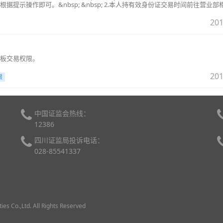
提示操作即可。&nbsp; &nbsp; 2.本人持有效身份证交易时间前往营业部
&nbsp; &nbsp; 【温馨提示】：1.信用账户权限开通需临柜办理。2.权限开立成功立
科创板无转签说法，满足条件可在我司开通。
201
板交易权限。
201
限
中国证监会热线：
12386
四川证监局投诉电话：
028-85541337
.,Ltd. All Rights Reserved