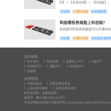
的】—【业务办理】—【科创板】，根据
理。&nbsp; &nbsp;&nbsp;
满足条件即可申购科创板新股。3.
科创板
开通科创板
科创板新股
到底哪些券商能上科创板?
目前国内所有券商都是可以开通科创
科创板
开通科创板
科创板交易权
站内链接
》关于我们
》免责条款
》股票网上开户
》A股开户
》科创板开户
》港股开户
》创业板开户
》益理财
友情链接
》中国证监会
》中国证券业协会
》上海证券交易所
》深圳证券交易所
投资有风险，选择需谨慎
备案号：
蜀ICP备05002420号-1
华西证券股份有限公司版权所有 (C)Copyright 2006 HUAXI Securities Co