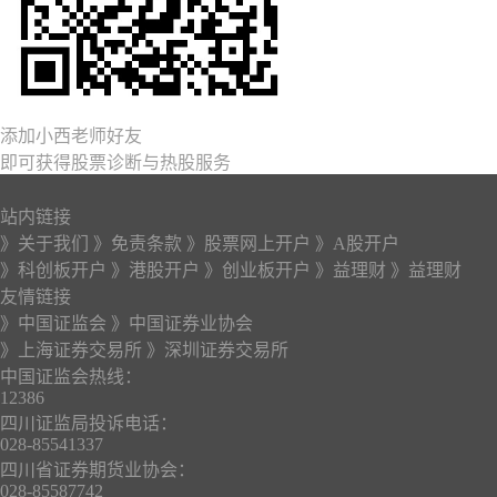
添加小西老师好友
即可获得股票诊断与热股服务
站内链接
》关于我们
》免责条款
》股票网上开户
》A股开户
》科创板开户
》港股开户
》创业板开户
》益理财
》益理财
友情链接
》中国证监会
》中国证券业协会
》上海证券交易所
》深圳证券交易所
中国证监会热线：
12386
四川证监局投诉电话：
028-85541337
四川省证券期货业协会：
028-85587742