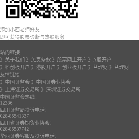
添加小西老师好友
即可获得股票诊断与热股服务
站内链接
》关于我们
》免责条款
》股票网上开户
》A股开户
》科创板开户
》港股开户
》创业板开户
》益理财
》益理财
友情链接
》中国证监会
》中国证券业协会
》上海证券交易所
》深圳证券交易所
中国证监会热线：
12386
四川证监局投诉电话：
028-85541337
四川省证券期货业协会：
028-85587742
华西证券客服及投诉电话：