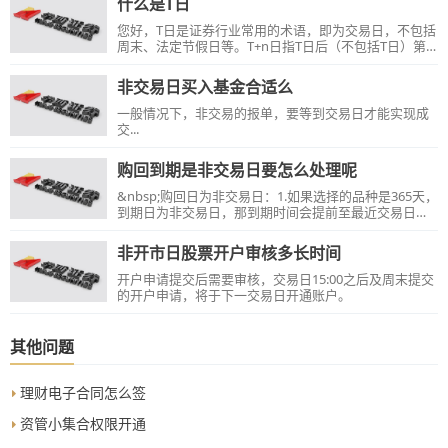
什么是T日
您好，T日是证券行业常用的术语，即为交易日，不包括
周末、法定节假日等。T+n日指T日后（不包括T日）第n
个交易日，反之T-n日指T日前（不包括T日）第n个交易
日，如遇节假日则顺延至下一交易日。
非交易日买入基金合适么
一般情况下，非交易的报单，要等到交易日才能实现成
交...
购回到期是非交易日要怎么处理呢
&nbsp;购回日为非交易日：1.如果选择的品种是365天，
到期日为非交易日，那到期时间会提前至最近交易日。
&nbsp; &nbsp; &nbsp; &nbsp; &nbsp; &nbsp; &nbsp;
&nbsp; &nbsp; &nbsp; &nbsp; &nbsp; &nbsp; &nbsp;
非开市日股票开户审核多长时间
&nbsp; &nbsp; &nbsp;&nbsp;2.如果选择的是其他品
种，到期日为非交易日，到期时间会向后顺延至下一个
开户申请提交后需要审核，交易日15:00之后及周末提交
交易日。【例如】：如果客户交易品种为91天，且到期
的开户申请，将于下一交易日开通账户。
当天为周日，向后顺延至下一个交易日，此时利率应适
用182天的利率，且天数为92天。
其他问题
理财电子合同怎么签
资管小集合权限开通