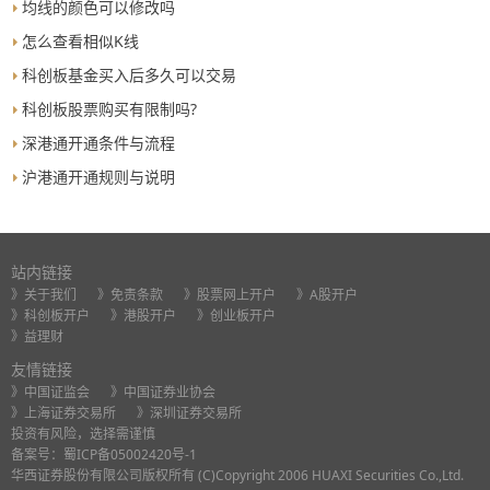
均线的颜色可以修改吗
怎么查看相似K线
科创板基金买入后多久可以交易
科创板股票购买有限制吗?
深港通开通条件与流程
沪港通开通规则与说明
站内链接
》关于我们
》免责条款
》股票网上开户
》A股开户
》科创板开户
》港股开户
》创业板开户
》益理财
友情链接
》中国证监会
》中国证券业协会
》上海证券交易所
》深圳证券交易所
投资有风险，选择需谨慎
备案号：
蜀ICP备05002420号-1
华西证券股份有限公司版权所有 (C)Copyright 2006 HUAXI Securities Co.,Ltd.