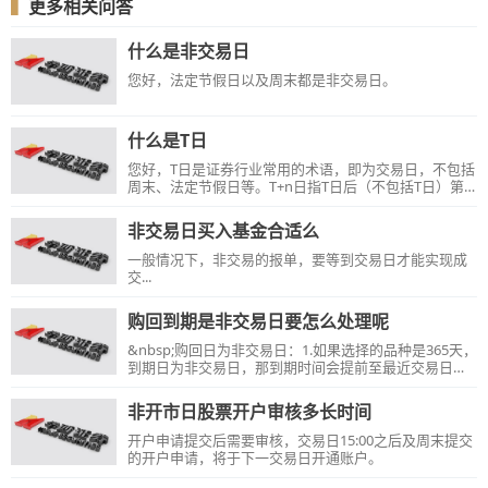
▍
更多相关问答
什么是非交易日
您好，法定节假日以及周末都是非交易日。
什么是T日
您好，T日是证券行业常用的术语，即为交易日，不包括
周末、法定节假日等。T+n日指T日后（不包括T日）第n
个交易日，反之T-n日指T日前（不包括T日）第n个交易
日，如遇节假日则顺延至下一交易日。
非交易日买入基金合适么
一般情况下，非交易的报单，要等到交易日才能实现成
交...
购回到期是非交易日要怎么处理呢
&nbsp;购回日为非交易日：1.如果选择的品种是365天，
到期日为非交易日，那到期时间会提前至最近交易日。
&nbsp; &nbsp; &nbsp; &nbsp; &nbsp; &nbsp; &nbsp;
&nbsp; &nbsp; &nbsp; &nbsp; &nbsp; &nbsp; &nbsp;
非开市日股票开户审核多长时间
&nbsp; &nbsp; &nbsp;&nbsp;2.如果选择的是其他品
种，到期日为非交易日，到期时间会向后顺延至下一个
开户申请提交后需要审核，交易日15:00之后及周末提交
交易日。【例如】：如果客户交易品种为91天，且到期
的开户申请，将于下一交易日开通账户。
当天为周日，向后顺延至下一个交易日，此时利率应适