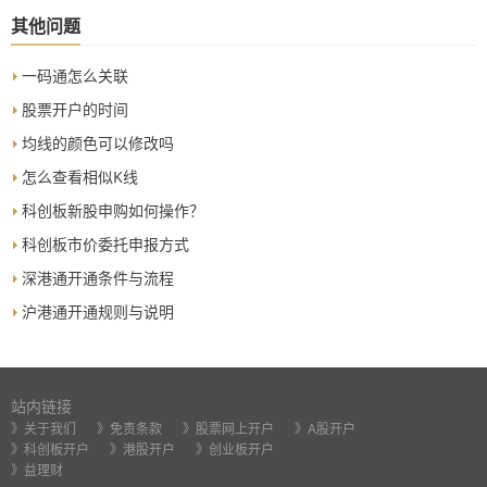
用182天的利率，且天数为92天。
其他问题
一码通怎么关联
股票开户的时间
均线的颜色可以修改吗
怎么查看相似K线
科创板新股申购如何操作？
科创板市价委托申报方式
深港通开通条件与流程
沪港通开通规则与说明
站内链接
》关于我们
》免责条款
》股票网上开户
》A股开户
》科创板开户
》港股开户
》创业板开户
》益理财