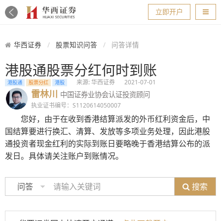
导航
立即开户
华西证券
股票知识问答
问答详情
港股通股票分红何时到账
来源: 华西证券
2021-07-01
港股通
股票分红
港股
雷林川
中国证券业协会认证投资顾问
执业证书编号：S1120614050007
您好，由于在收到香港结算派发的外币红利资金后，中
国结算要进行换汇、清算、发放等多项业务处理，因此港股
通投资者现金红利的实际到账日要略晚于香港结算公布的派
发日。具体请关注账户到账情况。
搜索
问答