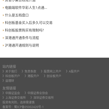
电脑端软件华彩人生1点通...
什么是五档盘口
科创板基金买入后多久可以交易
科创板股票购买有限制吗?
深港通开通条件与流程
沪港通开通规则与说明
站内链接
》关于我们
》免责条款
》股票网上开户
》A股开户
》科创板开户
》港股开户
》创业板开户
》益理财
友情链接
》中国证监会
》中国证券业协会
》上海证券交易所
》深圳证券交易所
投资有风险，选择需谨慎
备案号：
蜀ICP备05002420号-1