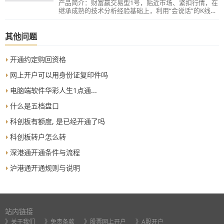
产品简介：财富赢交易型1号，贴近市场、紧扣行情，在
继承成熟的技术分析经验基础上，利用“会说话”的K线图
解读市场运行的脉络，把握热点个股的短线投资机会。
其他问题
开通约定购回资格
网上开户可以用身份证复印件吗
电脑端软件华彩人生1点通...
什么是五档盘口
科创板有额度, 是已经开通了吗
科创板转户怎么转
深港通开通条件与流程
沪港通开通规则与说明
站内链接
》关于我们
》免责条款
》股票网上开户
》A股开户