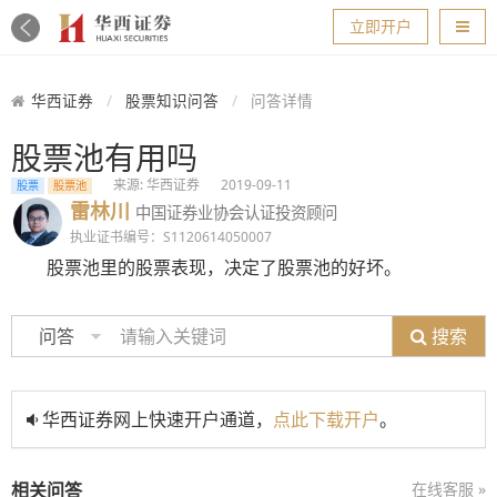
导航
立即开户
华西证券
股票知识问答
问答详情
股票池有用吗
来源: 华西证券
2019-09-11
股票
股票池
雷林川
中国证券业协会认证投资顾问
执业证书编号：S1120614050007
股票池里的股票表现，决定了股票池的好坏。
搜索
问答
华西证券网上快速开户通道，
点此下载开户
。
相关问答
在线客服 »