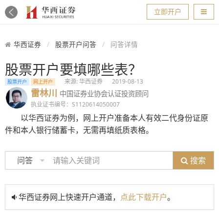
导航
立即开户
华西证券
股票开户问答
问答详情
股票开户要填哪些表？
来源: 华西证券
2019-08-13
股票开户
网上开户
雷林川
中国证券业协会认证投资顾问
执业证书编号：S1120614050007
以
华西证券
为例，网上开户准备本人有效二代身份证原
件和本人银行储蓄卡，无需再填纸质表格。
搜索
问答
华西证券网上快速开户通道，
点此下载开户
。