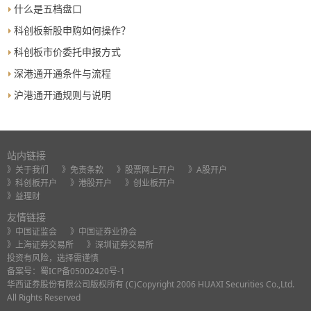
什么是五档盘口
科创板新股申购如何操作？
科创板市价委托申报方式
深港通开通条件与流程
沪港通开通规则与说明
站内链接
》关于我们
》免责条款
》股票网上开户
》A股开户
》科创板开户
》港股开户
》创业板开户
》益理财
友情链接
》中国证监会
》中国证券业协会
》上海证券交易所
》深圳证券交易所
投资有风险，选择需谨慎
备案号：
蜀ICP备05002420号-1
华西证券股份有限公司版权所有 (C)Copyright 2006 HUAXI Securities Co.,Ltd.
All Rights Reserved