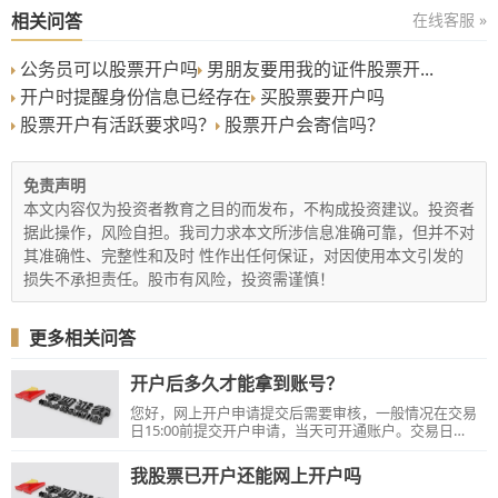
相关问答
在线客服 »
公务员可以股票开户吗
男朋友要用我的证件股票开...
开户时提醒身份信息已经存在
买股票要开户吗
股票开户有活跃要求吗？
股票开户会寄信吗？
免责声明
本文内容仅为投资者教育之目的而发布，不构成投资建议。投资者
据此操作，风险自担。我司力求本文所涉信息准确可靠，但并不对
其准确性、完整性和及时 性作出任何保证，对因使用本文引发的
损失不承担责任。股市有风险，投资需谨慎！
▍
更多相关问答
开户后多久才能拿到账号？
您好，网上开户申请提交后需要审核，一般情况在交易
日15:00前提交开户申请，当天可开通账户。交易日
15:00之后及周末提交的开户申请，将于下一交易日交易
时间内开通账户。
我股票已开户还能网上开户吗