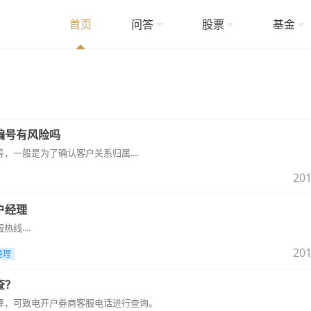
首页
问答
股票
基金
编号有风险吗
，一般是为了确认客户关系归属....
201
户经理
线....
201
经理
查？
择，可致电开户券商客服电话进行查询。