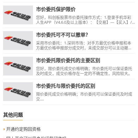
《市价委托风险揭示书》，根据提示操作即可开通市价
委托权限，开通之后即时生效。
市价委托保护限价
您好，科创板股票市价委托操作方式：1.登录手机华彩
人生APP（V4.6.0及以上版本）：【交易】—【买入】/
【卖出】—输入股票代码，点击【市价委托】—选择市
价委托方式（四种申报方式）—输入保护限价、委托数
市价委托可不可以撤单？
量，根据提示下单即可；2.登录电脑华彩人生一点通
（V7.29）及以上：【交易】—【证券交易】—【股票】
采用市价委托：1.深圳市场：对手方最优价格申报和本
—【科创板】—【买入】/【卖出】—输入股票代码，选
方最优价格申报部分成交时，未成交部分可以主动撤
择市价委托（四种申报方式）—输入保护限价、委托数
单，其他方式不能主动撤单。2.上海市场市价委托都不
量，根据提示下单即可。双融客户请使用【担保品买
能主动撤单。
市价委托限价委托的主要区别
入】/【担保品卖出】栏目选择市价委托的申报方式进行
操作。
您好，限价委托成交价格明确；市价委托可以保证委托
及时成交，成交价格存在一定的不确定性，风险较大。
市价委托与限价委托的区别
限价委托成交价格明确；市价委托可以保证委托及时成
交....
其他问题
开通约定购回资格