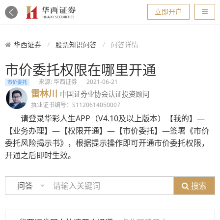
导航
立即开户
华西证券
股票知识问答
问答详情
市价委托权限在哪里开通
来源: 华西证券
2021-06-21
市价委托
雷林川
中国证券业协会认证投资顾问
执业证书编号：S1120614050007
请登录华彩人生APP（V4.10及以上版本）【我的】—
【业务办理】—【权限开通】—【市价委托】—签署《市价
委托风险揭示书》，根据提示操作即可开通市价委托权限，
开通之后即时生效。
搜索
问答