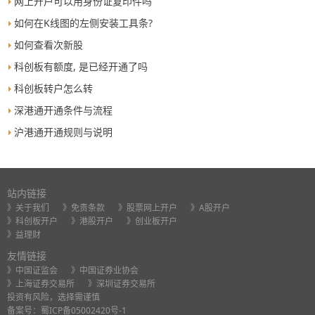
网上开户可以用身份证复印件吗
如何在K线图的左侧安装工具条?
如何查看次新股
科创板有额度, 是已经开通了吗
科创板转户怎么转
深港通开通条件与流程
沪港通开通规则与说明
站内链接
》关于我们
》免责条款
》股票网上开户
》A股开户
》科创板开户
》港股开户
》创业板开户
》益理财
友情链接
》中国证监会
》中国证券业协会
》上海证券交易所
》深圳证券交易所
投资有风险，选择需谨慎
备案号：
蜀ICP备05002420号-1