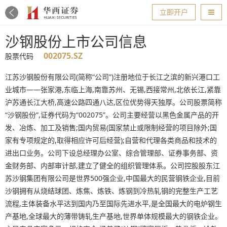
导航
立即开户
沙钢股份上市公司信息
002075.SZ
股票代码
江苏沙钢股份有限公司(简称“公司”)注册地位于长江之滨的新兴港口工
业城市——张家港,东临上海,南靠苏州、无锡,西接常州,北依长江,紧靠
沪苏通长江大桥,高速公路四通八达,区位优势得天独厚。公司股票简称
“沙钢股份”,证券代码为“002075”。公司主要经营以黑色金属产品的开
发、冶炼、加工及销售;国内贸易(国家禁止或限制经营的项目除外;国
家有专项规定的,取得相应许可后经营);自营和代理各类商品和技术的
进出口业务。公司下设总经理办公室、综合管理部、证券事务部、资
金财务部、内部审计部,建立了健全的组织管理体系。公司控股股东江
苏沙钢集团有限公司是世界500强企业,中国最大的民营钢铁企业,目前
沙钢拥有从烧结球团、炼焦、炼铁、炼钢到冷热轧钢的完整生产工艺
流程,主体装备水平达到国内乃至国际先进水平,是全国最大的电炉钢生
产基地,全球最大的薄带铸轧生产基地,世界单体规模最大的钢铁企业。