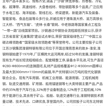
主导产品丰富多元、规格齐全,涵盖了“沙钢”牌宽厚板、热卷板、冷轧
板、超薄带、高速线材、大盘卷线材、带肋钢筋等多个品类,广泛应用
于水电工程、海洋船舶、管线石化、桥梁建筑、新能源汽车及装备、
智能家电、食品包装等众多行业,并被应用于港珠澳大桥、渝万高铁长
江大桥、“西气东输”、“虎林-长春”管网、中老铁路等国家重点工程及
“一带一路”沿线国家项目。沙钢通过中钢协全流程超低排放公示,获评
江苏省首家“无废集团”建设试点单位,荣获“国家级绿色工厂”“中国工业
碳达峰领跑者”“国家级水效领跑者”等荣誉称号。公司主要控股子公司
江苏沙钢集团淮钢特钢有限公司位于开国总理周恩来的故乡-淮安,淮
钢特钢始建于1970年,厂区横跨大运河两岸,经过50年的发展,淮钢特钢
现有生产线长短流程相结合、配套精整工序,装备水平先进,可生产直径
Φ280-Φ800mm的连铸圆坯,轧材产品规格覆盖Φ12-Φ300mm圆棒以
及最大到300mm×110mm的扁钢,年产优特钢320万吨的现代化钢铁
联合企业。现有汽车用钢、机械工业用钢、能源用钢、工程机械用
钢、轨道交通用钢、矿用钢、船用锚链钢等七大类特钢主要产品,产品
中约35%用于汽车行业,32%用于设备制造业,12%用于工程机械,10%
用于能源行业,其余用于矿山、船舶、轨道交通等行业,淮钢特钢技术质
量过硬、技术先进、口碑优良,享誉国内外。公司控股子公司东北特钢