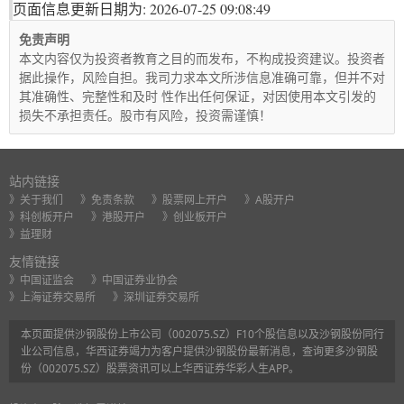
页面信息更新日期为: 2026-07-25 09:08:49
免责声明
本文内容仅为投资者教育之目的而发布，不构成投资建议。投资者
据此操作，风险自担。我司力求本文所涉信息准确可靠，但并不对
其准确性、完整性和及时 性作出任何保证，对因使用本文引发的
损失不承担责任。股市有风险，投资需谨慎！
站内链接
》关于我们
》免责条款
》股票网上开户
》A股开户
》科创板开户
》港股开户
》创业板开户
》益理财
友情链接
》中国证监会
》中国证券业协会
》上海证券交易所
》深圳证券交易所
本页面提供沙钢股份上市公司（002075.SZ）F10个股信息以及沙钢股份同行
业公司信息，华西证券竭力为客户提供沙钢股份最新消息，查询更多沙钢股
份（002075.SZ）股票资讯可以上华西证券华彩人生APP。