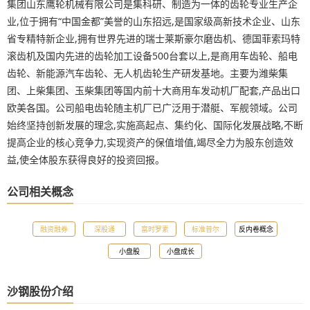
集团山东鹰轮机械有限公司是集科研、制造为一体的齿轮专业生产企
业,位于拥有“中国金都”美誉的山东招远,是国家级高新技术企业、山东
省专精特新企业,拥有世界先进的瑞士莱斯豪尔磨齿机、德国菲索玛特
滚齿机及国内先进的齿轮加工设备500台套以上,是商用车齿轮、船电
齿轮、新能源汽车齿轮、无人机齿轮生产研发基地。主要为潍柴集
团、上柴集团、玉柴集团等国内前十大商用车发动机厂配套,产品出口
欧美各国。公司船电齿轮随主机厂已广泛用于潜艇、军舰领域。公司
始终坚持创新发展的理念,实施高起点、集约化、国际化发展战略,不断
提高企业的核心竞争力,实现资产的保值增值,竭尽全力为股东创造效
益,使全体股东获得良好的投资回报。
公司相关概念
融资融券
深股通
富时罗素
标准普尔
反内卷概念
小盘股
小盘成长
沙钢股份介绍