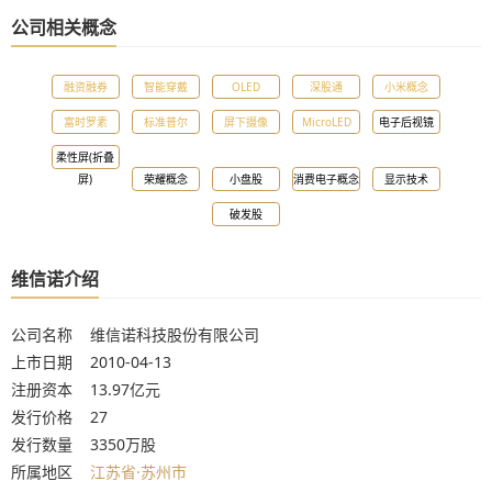
公司相关概念
融资融券
智能穿戴
OLED
深股通
小米概念
富时罗素
标准普尔
屏下摄像
MicroLED
电子后视镜
柔性屏(折叠
屏)
荣耀概念
小盘股
消费电子概念
显示技术
破发股
维信诺介绍
公司名称 维信诺科技股份有限公司
上市日期 2010-04-13
注册资本 13.97亿元
发行价格 27
发行数量 3350万股
所属地区
江苏省·苏州市