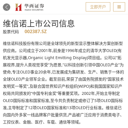
导航
立即开户
维信诺上市公司信息
002387.SZ
股票代码
维信诺科技股份有限公司是全球领先的新型显示整体解决方案创新型
供应商。公司成立于2001年,前身是1996年成立的清华大学OLED(有
机发光显示器,Organic Light Emitting Display)项目组。公司以“拓
展视界,提升人类视觉享受”为愿景,“以科技创新引领中国OLED产业”为
使命,专注OLED事业20余年,已发展成为集研发、生产、销售于一体的
全球OLED产业领军企业。截至目前,荣获了由国务院颁发的“国家技术
发明奖一等奖”,及联合国世界知识产权组织(WIPO)和我国国家知识产
权局共同颁发的“中国专利金奖”等重要奖项。2002年,开始主导制定
OLED国际标准和国家标准,至今共负责制定或修订了5项OLED国际标
准,主导制定了12项OLED国家标准和13项OLED行业标准。维信诺已
向国内外多家一线品牌客户批量供货,产品被广泛应用于消费类电子、
工控仪表、金融、医疗、车载、通信等领域。