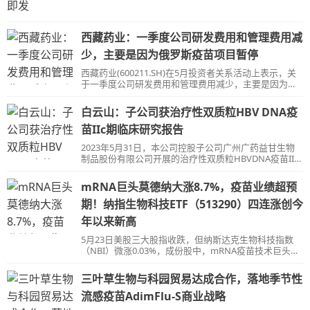
西藏药业：一季度公司研发费用和管理费用减
少，主要是因为俄罗斯疫苗项目暂停
西藏药业(600211.SH)在5月投资者关系活动上表示，关
于一季度公司研发费用和管理费用减少，主要是因为俄
罗斯疫苗项目暂停，导致子公司研发费用和管理费用减
少。
白云山：子公司获治疗性双质粒HBV DNA疫
苗IIc期临床研究报告
2023年5月31日，本公司控股子公司广州广药益甘生物
制品股份有限公司开展的治疗性双质粒HBVDNA疫苗IIc
期临床试验方案A和方案B获得了《治疗性双质粒
HBVDNA疫苗IIc期临床研究报告》。
mRNA巨头莫德纳大涨8.7%，疫苗业绩超预
期！纳指生物科技ETF（513290）四连涨创今
年以来新高
5月23日美股三大股指收跌，但纳斯达克生物科技指数
（NBI）微涨0.03%，成份股中，mRNA疫苗技术巨头莫
德纳大涨8.69%。
三叶草生物与科园贸易达成合作，落地季节性
流感疫苗AdimFlu-S商业战略