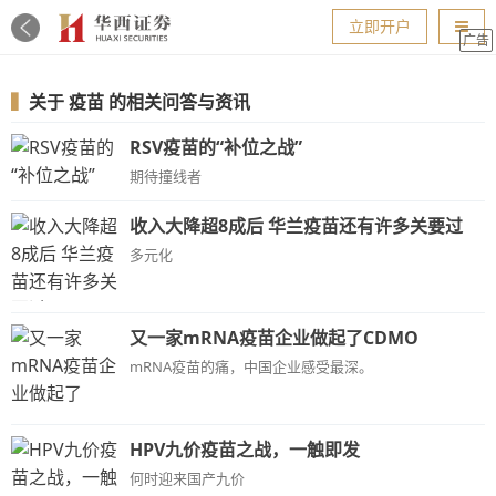
导航
立即开户
广告
▍
关于
疫苗
的相关问答与资讯
RSV疫苗的“补位之战”
期待撞线者
收入大降超8成后 华兰疫苗还有许多关要过
多元化
又一家mRNA疫苗企业做起了CDMO
mRNA疫苗的痛，中国企业感受最深。
HPV九价疫苗之战，一触即发
何时迎来国产九价