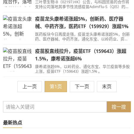
三叶草生物-B（02197.HK）公告，与科园贸易的合作将
支持公司落地其季节性流感疫苗AdimFlu-S（QIS）的商
业战略。
疫苗龙头康希诺涨超5%，创新药、医疗器
械、中药齐涨，医药ETF（159929）涨超1%
医药板块今日再度走强，疫苗龙头康希诺涨超5%，创新
药、医疗器械、中药齐涨，通化东宝、以岭药业、弈瑞
科技均涨超4%，安图生物、山东药玻涨超3%
疫苗股直线拉升，疫苗ETF（159643）涨超
1.5%，康希诺涨超6%
康希诺涨超6%，以岭药业、通化东宝、华兰疫苗等多股
上涨，疫苗ETF（159643）涨超1.5% 。
上一页
第1页
下一页
末页
搜一搜
最新热点