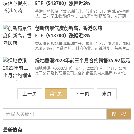
ETF（513700）涨幅近3%
香港医药板块早盘异动拉升，截止9：51，金斯瑞生物科
技、三叶草生物涨超7%，山东新华制药股份、先声药业
涨超5%，开拓药业、云顶新耀、凯莱英涨超2%，香港
医药ETF（513700）涨幅达2.71%。
创新药景气度创新高，香港医药
ETF（513700）涨幅近3%
香港医药板块早盘异动拉升，截止9：37，康诺亚、加科
思涨超8%，再鼎医药、科济药业、诺诚健华、荣昌生
物、和黄医药涨超5%，云顶新耀、康龙化成涨超4%，
香港医药ETF（513700）涨幅达2.76%。
绿地香港2023年前三个月合约销售35.97亿元
绿地香港（00337.HK）公告，2023年首三个月，公司、
其子公司及其联属公司之合约销售约为人民币35.97亿
元。
上一页
第1页
下一页
末页
搜一搜
最新热点