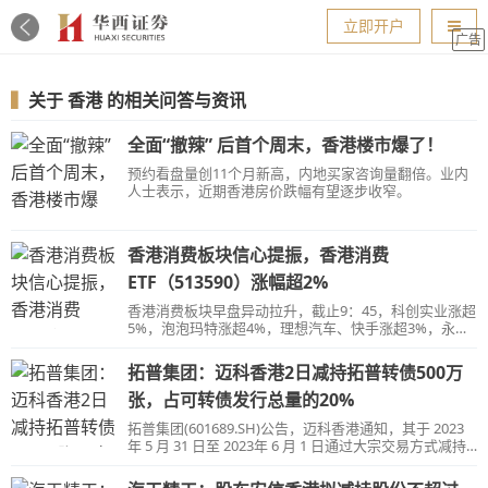
导航
立即开户
广告
▍
关于
香港
的相关问答与资讯
全面“撤辣” 后首个周末，香港楼市爆了！
预约看盘量创11个月新高，内地买家咨询量翻倍。业内
人士表示，近期香港房价跌幅有望逐步收窄。
香港消费板块信心提振，香港消费
ETF（513590）涨幅超2%
香港消费板块早盘异动拉升，截止9：45，科创实业涨超
5%，泡泡玛特涨超4%，理想汽车、快手涨超3%，永利
澳门、阅文集团、敏华控股、李宁、颐海国际涨超2%，
香港消费ETF（513590）涨幅2.78%。
拓普集团：迈科香港2日减持拓普转债500万
张，占可转债发行总量的20%
拓普集团(601689.SH)公告，迈科香港通知，其于 2023
年 5 月 31 日至 2023年 6 月 1 日通过大宗交易方式减持
拓普转债 5,000,000 张，占可转债发行总量的20%。