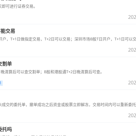
天即可进行证券交易。
202
不能交易
开户，T+1日做指定交易，T+2日可以交易；深圳市场B股T日开户，T+1日可以
202
交割单
日晚清算后可以查交割单；B股和港股通T+2日晚清算后可查。
202
单
未成交的委托单，撤单成功之后资金或股票立即解冻，交易时间内可以重新委托
202
委托吗