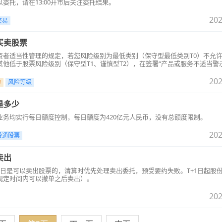
委托，请在13:00开市后关注委托结果。
202
交易
买卖股票
资者适当性管理的规定，若您风险级别为最低类别（保守型最低类别T0）不允
他低于股票风险级别（保守型T1、谨慎型T2），在签署“产品或服务不适当警
参与股票交易的。
202
力
风险等级
是多少
业务均实行每日额度控制，每日额度为420亿元人民币，没有总额度限制。
202
股通股票
卖出
当日是可以卖出股票的，清算时优先处理卖出委托，预受要约失败。T+1日起股
规定时间内可以撤单之后卖出）。
202