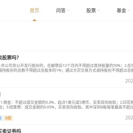
首页
问答
股票
基金
卖股票吗？
上市公司非公开发行股份的，在解禁后12个月内不得超过其持股量的50%；2.在
易减持股份的总数不得超过总股本的1%；通过大宗交易方式减持股份不得超过总
方式减持股份导致丧失大股东身份的，出让方、受让方应当在6个月内继续遵守减
董监高辞职的，仍须按原定任期遵守股份转让的限制性规定等等。
202
用
1.佣金：不超过成交金额的0.3%，起点1美元或5港币，买卖双向收取；2.印花
取；3.结算费：成交金额的0.05%，买卖双向收取。其中深圳B股每笔最高不超过
202
费
B股
买卖证券吗