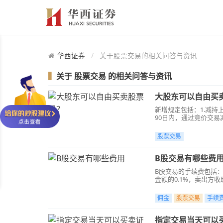
华西证券
关于股票交易的相关问答与资讯
▍
关于
股票交易
的相关问答与资讯
大股东可以自由买
新增规定包括：1.减持
90日内，通过竞价交
2%；3.通过协议转让
信息披露的要求；4.
股票交易
B股交易有哪些费
B股交易的手续费包括：
金额的0.1%，卖出方收
币。
佣金
股票交易
手续
指定交易当天可以