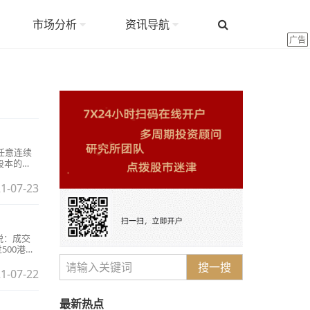
市场分析
资讯导航
广告
任意连续
股本的
持比例和
1-07-23
税：成交
500港
搜一搜
1-07-22
最新热点