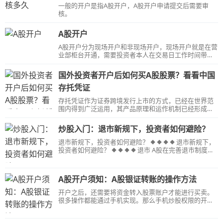
一般的开户是指A股开户，A股开户申请提交后需要审
核。
A股开户
A股开户分为现场开户和非现场开户，现场开户就是在营
业部柜台开通，需要投资者本人在交易日工作时间带上
身份证、银行卡到证券营业部开通资金账户和沪深交易
所A股股东账号。 非现场开户指通过手机等设备终端进
国外投资者开户后如何买A股股票？看看中国
行网上开户，开户前准备好有前置摄像头的手机、身份
证和银行卡，在应用市场搜索股票开户APP，下载、安
存托凭证
装，按照指定流程进行开户，非现场开户时间通常为周
存托凭证作为证券跨境发行上市的方式，已经在世界范
一至周五8：30—22:00，周日及节假日9：00-17：
围内得到广泛运用，其产品原理和运作机制已经形成了
00（国家法定节假日开户时间请关注华西公司公告）。
较为通行的认识和模式。
炒股入门：退市新规下，投资者如何避险？
退市新规下，投资者如何避险？ ◆ ◆ ◆ ◆ 退市新规下，
投资者如何避险？ ◆ ◆ ◆ ◆ 退市 A股在完善退市制度上
又迈出重要一步。 日前，沪深交易所相继发布了《上市
公司重大违法强制退市实施办法》，同时修订《股票上
市规则》、《退市公司重新上市实施办法》。 在新的游
A股开户须知：A股银证转账的操作方法
戏规则下，投资者该如何进行避险？
开户之后，还需要将资金转入股票账户才能进行买卖。
很多操作都能通过手机实现。那么手机炒股权限的开通
方法是怎样的？A股银证转账的操作方法是怎样的？又如
何变更三方存管银行卡呢？