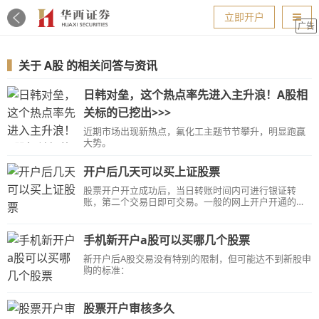
导航
立即开户
广告
▍
关于
A股
的相关问答与资讯
日韩对垒，这个热点率先进入主升浪！A股相
关标的已挖出>>>
近期市场出现新热点，氟化工主题节节攀升，明显跑赢
大势。
开户后几天可以买上证股票
股票开户开立成功后，当日转账时间内可进行银证转
账，第二个交易日即可交易。一般的网上开户开通的是A
股账号，包含沪A，也就是网上开户成功的第二天就可以
买沪A的股票。
手机新开户a股可以买哪几个股票
新开户后A股交易没有特别的限制，但可能达不到新股申
购的标准：
股票开户审核多久