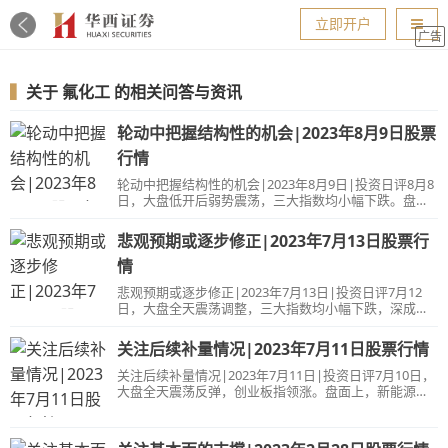
导航
立即开户
广告
▍
关于
氟化工
的相关问答与资讯
轮动中把握结构性的机会|2023年8月9日股票
行情
轮动中把握结构性的机会|2023年8月9日|投资日评8月8
日，大盘低开后弱势震荡，三大指数均小幅下跌。盘面
上，医药股集体反弹，医药商业、中药方向领涨，传媒
股继续活跃，氟化工概念股震荡走强，氢能源概念股尾
悲观预期或逐步修正|2023年7月13日股票行
盘异动，券商股表现分化，中金公司一度涨停，哈投股
份跌停。下跌方面，地产、汽车股表现低迷。总体上个
情
股跌多涨少，两市超2800只个股下跌。沪深两市昨日成
悲观预期或逐步修正|2023年7月13日|投资日评7月12
交额7989亿，较上个交易日缩量912亿，成交金额跌破
日，大盘全天震荡调整，三大指数均小幅下跌，深成指
8000亿。&nbsp;医药股昨日展开集体反弹，其中，科源
领跌。盘面上，汽车产业链个股冲高回落，充电桩概念
制药、北陆药业涨超10%，精华制药、双成药业、海欣
股开盘冲高，电力股午后异动。下跌方面，AI概念股陷
股份、神奇制药、龙津药业、永安药业等多股涨停。医
关注后续补量情况|2023年7月11日股票行情
入调整，算力方向领跌。总体上个股跌多涨少，两市超
药板块近期受到集采、反腐等短期影响，估值
4000只个股下跌。沪深两市昨日成交额9119亿，较上个
关注后续补量情况|2023年7月11日|投资日评7月10日，
交易日放量1382亿。&nbsp;盘面上，氟化工概念表现相
大盘全天震荡反弹，创业板指领涨。盘面上，新能源赛
对强势，其联创股份涨超10%，兴发集团、三美股份、
道股集体反弹，其中光伏方向、锂电池方向均有不俗表
永和股份、巨化股份等个股涨超4%。机构指出，三代制
现；消费股展开反弹，其中免税和影视方向表现强势；
冷剂产能扩张已到尾声，氟化液市场空间广阔，氟化工
无人驾驶概念股继续活跃；电力股开盘冲高。下跌方