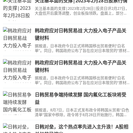
关注基本面的支撑|2023年2月28日股票行情
进入景气周期。而含氟聚合物性能优异，广泛应用于工
面，CPO概念股继续调整。总体上个股上涨和下跌家数
业加工、电子电器、汽车及航天等领域，大
基本相当。沪深两市昨日成交额7614亿，量能进一步萎
关注基本面的支撑|2023年2月28日|投资日评2月27日，
缩。&nbsp;新能源赛道方向迎集体反弹，首当其冲的便
大盘低开后震荡调整，创业板指领跌。盘面上，部分消
是光伏产业链，其中锦浪科技涨超10%，通润装备、三
费股展开反弹，酒店旅游股领涨。化工股逆势活跃。光
峡新材涨停，隆基绿能、通威股份、合盛硅业、晶科能
伏、储能等赛道股冲高回落。整体上市场热点较为零散
源等权重标的同样表现亮眼。站在基本面角度，当前市
且轮动较快，场外资金观望情绪浓厚。下跌方面，
韩政府应对日韩贸易战 大力投入电子产品关
场对光伏板块核心担忧仍然在于需求增速降档后，行业
ChatGPT相关概念集体调整。半导体板块全天低迷。总
体上个股跌多涨少，两市超3800只个股下跌。沪深两市
键材料
成交额7536亿，依旧维持在较低水平。&nbsp;板块上来
据报道，日本政府今日正式将韩国移出贸易便利“白名
看，消费板块迎来反弹，旅游酒店、酿酒、食品饮料等
单”。同日，韩国政府公布了旨在应对日本限贸的“原材
板块均在昨日盘中逆势活跃。其中，佳禾食品涨停，黑
料-零部件-装备领域研发扶持计划”。根据计划，韩国政
芝麻、天目湖、君亭酒店、麦趣尔同样涨幅居前。此外
府将在半导体、显示器等产业指定100种以上的关键材
几只白酒权重股表现也较好。五粮液、洋河股份涨
韩政府应对日韩贸易战 大力投入电子产品关
料，并从2020年至2022年投入5万亿韩元（约合人民币
295亿元）以上的预算大力支持这些材料的研发。
键材料
据报道，日本政府今日正式将韩国移出贸易便利“白名
单”。同日，韩国政府公布了旨在应对日本限贸的“原材
料-零部件-装备领域研发扶持计划”。根据计划，韩国政
府将在半导体、显示器等产业指定100种以上的关键材
日韩贸易争端持续发酵 国内氟化工板块将受
料，并从2020年至2022年投入5万亿韩元（约合人民币
295亿元）以上的预算大力支持这些材料的研发。
益
据报道，8月7日，日本正式发布政令将韩国从贸易“白色
清单”国家中移除，政令将于8月28日开始施行，韩国将
不再享受在日本出口重要战略性技术和物资上赋予简化
出口手续的优惠措施。
日韩对垒，这个热点率先进入主升浪！A股相