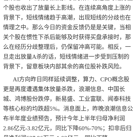
个股也收出了放量长上影线。在连续高角度上涨的
背景下，短线情绪趋于高潮，出现短线的分歧也在
情理之中。那么
今日
的资金反馈仍是是关键，当相
关个股在惯性下杀后能够及时获得买盘承接时，那
么在经历分歧整理后，仍
保留
冲高可能。相反
，
一
旦
走出放量
A杀的话，短线情绪进一步受到压制的
背景下，留意板块内部其余的高位股补跌风险。
AI方向
昨日同样
延续调整，算力、
CPO概念股
更是再度遭遇集体放量杀跌，浪潮信息、中国长
城、鸿博股份跌停，新易盛、工业富联、闻泰科技
等核心标的均跌超5%。消息面上，昨晚浪潮信息公
布半年度业绩预告，预计今年上半年归母净利润
2.86亿元-3.82亿元，同比下降60%-70%；扣非后归